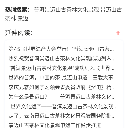
热词搜索：
普洱景迈山古茶林文化景观
景迈山古
茶林
景迈山
+
延伸阅读：
第45届世界遗产大会举行！“普洱景迈山古茶林文化景观”将接受审议
热烈祝贺普洱景迈山古茶林文化景观成功列入《世界遗产名录》
“普洱景迈山古茶林文化景观”成功列入《世界遗产名录》
世界的普洱，中国的茶|景迈山申遗十三载大事记
李庆元就如何学习领会省委省政府《贺电》精神，提出四点要求
为什么是景迈山？——普洱景迈山古茶林文化景观申遗之路
“世界文化遗产——普洱景迈山古茶林文化景观”揭牌仪式在普洱景迈山举
定了，云南景迈山古茶林文化景观被国务院批准为中国2022年正式申遗项目
景迈山古茶林文化景观申遗工作稳步推进