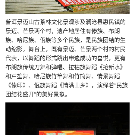
普洱景迈山古茶林文化景观涉及澜沧县惠民镇的
景迈、芒景两个村，遗产地居住有傣族、布朗
族、哈尼族、佤族等多个民族，是民族团结的生
动缩影。舞台上，既有景迈、芒景两个村的村民
代表，以舞蹈的形式跳出申遗成功的喜悦，更有
布朗族传统刀舞和弹唱、拉祜族舞蹈《抢新水》
和芦笙舞、哈尼族竹竿舞和竹筒舞、情景舞蹈
《傣印》、佤族舞蹈《情满山乡》，演绎着“民族
团结花盛开”的美好景象。