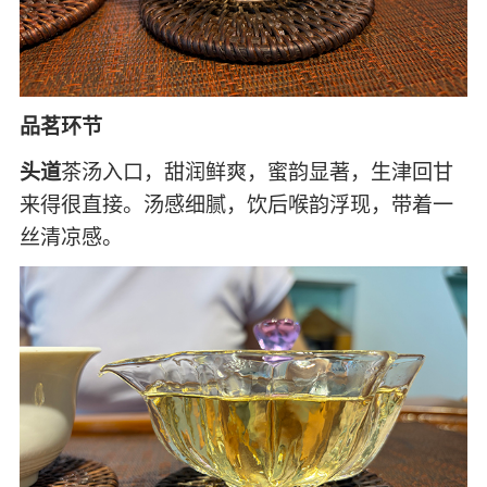
品茗环节
头道
茶汤入口，甜润鲜爽，蜜韵显著，生津回甘
来得很直接。汤感细腻，饮后喉韵浮现，带着一
丝清凉感。