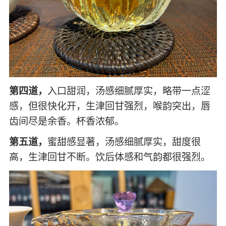
第四道，
入口甜润，汤感细腻厚实，略带一点涩
感，但很快化开，生津回甘强烈，喉韵突出，唇
齿间尽是余香。杯香浓郁。
第五道，
蜜甜感显著，汤感细腻厚实，甜度很
高，生津回甘不断。饮后体感和气韵都很强烈。