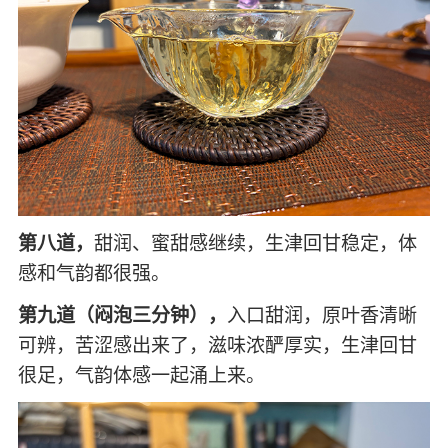
第八道，
甜润、蜜甜感继续，生津回甘稳定，体
感和气韵都很强。
第九道（闷泡三分钟），
入口甜润，原叶香清晰
可辨，苦涩感出来了，滋味浓酽厚实，生津回甘
很足，气韵体感一起涌上来。