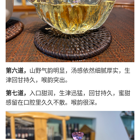
第六道，
山野气韵明显，汤感依然细腻厚实，生
津回甘持久，喉韵突出。
第七道，
入口甜润，生津迅猛，回甘持久，蜜甜
感留在口腔里久久不散。喉韵很深。