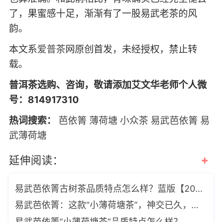
了，果蜜感十足，渐渐有了一股易武老茶的风
韵。
本文系
爱普茶
网原创首发，未经授权，禁止转
载。
普洱茶选购、咨询，敬请添加艾文华老师个人微
号：814917310
热词搜索：
芭依箐
薄荷塘
小众茶
易武芭依箐
易
武薄荷塘
+
延伸阅读：
易武芭依箐古树茶品质特点怎么样？蓝版【2022芭依箐】小饼众筹
易武芭依箐：这款“小薄荷塘茶”，神交已久，苦寻三年
易武芭依箐“小薄荷塘茶”品质特点怎么样？