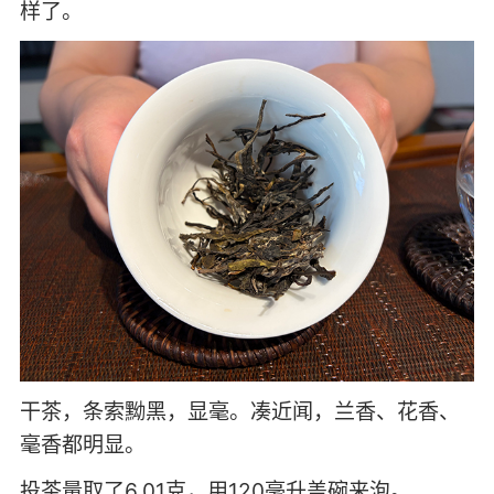
样了。
干茶，条索黝黑，显毫。凑近闻，兰香、花香、
毫香都明显。
投茶量取了6.01克，用120毫升盖碗来泡。