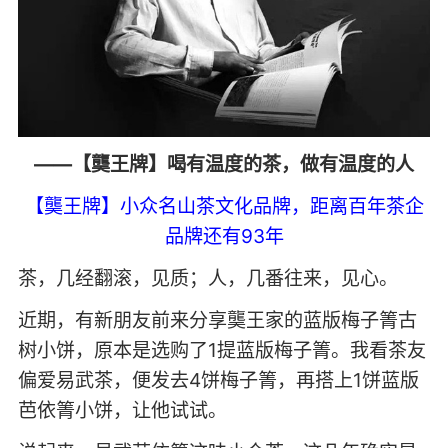
——【龑王牌】喝有温度的茶，做有温度的人
【龑王牌】小众名山茶文化品牌，距离百年茶企
品牌还有93年
茶，几经翻滚，见质；人，几番往来，见心。
近期，有新朋友前来分享龑王家的蓝版梅子箐古
树小饼，原本是选购了1提蓝版梅子箐。我看茶友
偏爱易武茶，便发去4饼梅子箐，再搭上1饼蓝版
芭依箐小饼，让他试试。