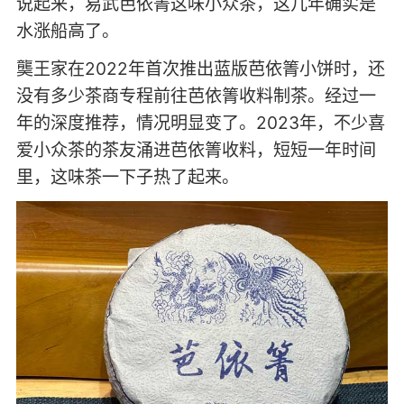
说起来，易武芭依箐这味小众茶，这几年确实是
水涨船高了。
龑王家在2022年首次推出蓝版芭依箐小饼时，还
没有多少茶商专程前往芭依箐收料制茶。经过一
年的深度推荐，情况明显变了。2023年，不少喜
爱小众茶的茶友涌进芭依箐收料，短短一年时间
里，这味茶一下子热了起来。