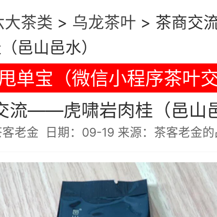
六大茶类
>
乌龙茶叶
>
茶商交
桂（邑山邑水）
甩单宝（微信小程序茶叶
交流——虎啸岩肉桂（邑山
客老金 日期：09-19 来源：茶客老金