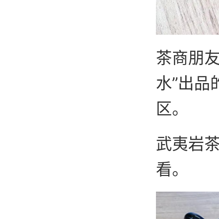
茶商朋友
水”出品
区。
武夷岩
看。