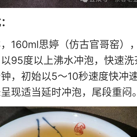
式：
，160ml思婷（仿古官哥窑）
以95度以上沸水冲泡，快速洗
钟，初始以5～10秒速度快冲
味呈现适当延时冲泡，尾段重闷