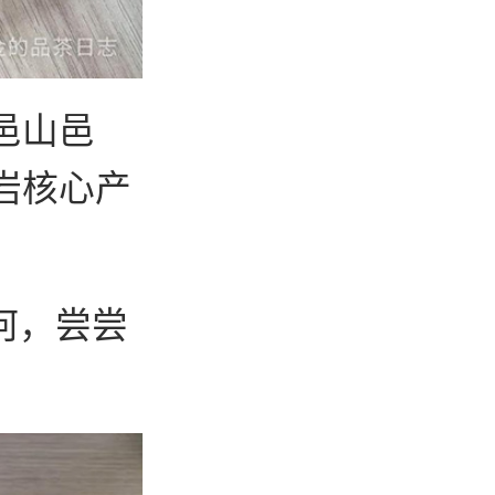
邑山邑
岩核心产
何，尝尝