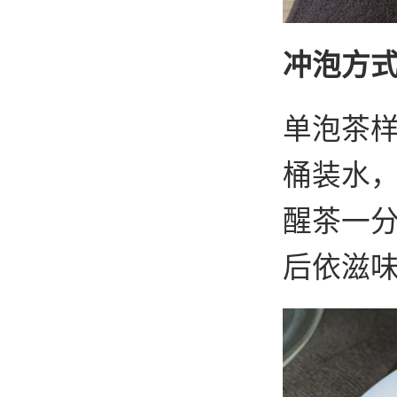
冲泡方
单泡茶样
桶装水，
醒茶一分
后依滋