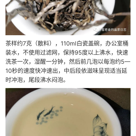
茶样约7克（散料），110ml白瓷盖碗，办公室桶
装水，不使用过滤网，保持95度以上沸水，快速
洗茶一次，湿醒一分钟，然后前几泡以每泡约5—
10秒的速度快冲速出，中后段依滋味呈现适当延
时冲泡，尾段沸水闷泡。