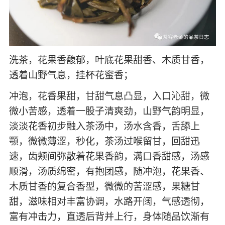
洗茶，花果香馥郁，叶底花果甜香、木质甘香，
透着山野气息，挂杯花蜜香；
冲泡，花香果甜，甘甜气息凸显，入口沁甜，微
微小苦感，透着一股子清爽劲，山野气韵明显，
淡淡花香初步融入茶汤中，汤水含香，舌舔上
颚，微微薄涩，秒化，茶汤过喉留甘，回甜迅
速，齿颊间弥散着花果香韵，满口香甜感，汤感
顺滑，汤质绵密，有抱团感，随冲泡，花果香、
木质甘香的复合香型，微微的苦涩感，果糖甘
甜，滋味相对丰富协调，水路开阔，气感透彻，
富有冲击力，直透后背并上行，身体随品饮渐有