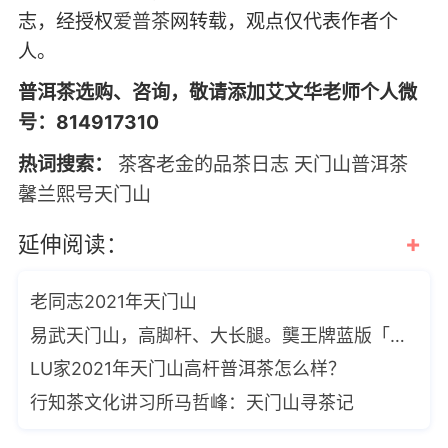
志，经授权
爱普茶
网转载，观点仅代表作者个
人。
普洱茶选购、咨询，敬请添加艾文华老师个人微
号：814917310
热词搜索：
茶客老金的品茶日志
天门山普洱茶
馨兰熙号天门山
+
延伸阅读：
老同志2021年天门山
易武天门山，高脚杆、大长腿。龑王牌蓝版「2021天门山」小饼即将上市
LU家2021年天门山高杆普洱茶怎么样？
行知茶文化讲习所马哲峰：天门山寻茶记