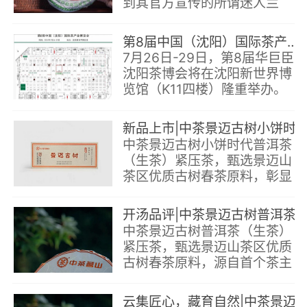
到其官方宣传的所谓迷人兰
香，汤感也是中规中矩，最后
就是这款2004年八角亭景迈
第8届中国（沈阳）国际茶产业博览会于沈阳新世界博览馆举办
古树圆茶。
7月26日-29日，第8届华巨臣
沈阳茶博会将在沈阳新世界博
览馆（K11四楼）隆重举办。
本届展会由深圳市茶文化促进
会、深圳市华巨臣国际会展集
新品上市|中茶景迈古树小饼时代普洱茶（生茶）紧压
团有限公司主办
中茶景迈古树小饼时代普洱茶
（生茶）紧压茶，甄选景迈山
茶区优质古树春茶原料，彰显
其独特香气与不俗气质，香气
馥郁，浓而不艳，气质幽雅，
开汤品评|中茶景迈古树普洱茶（生茶）紧压
清而不淡，整体如空谷幽兰般
中茶景迈古树普洱茶（生茶）
芬芳灵动，质感
紧压茶，甄选景迈山茶区优质
古树春茶原料，源自首个茶主
题世界文化遗产——“普洱景
迈山古茶林文化景观”，精雕
云集匠心，藏育自然|中茶景迈古树普洱茶（生茶）紧压