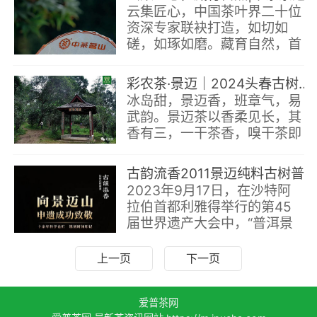
细琢，反复打磨。
云集匠心，中国茶叶界二十位
资深专家联袂打造，如切如
磋，如琢如磨。藏育自然，首
个茶主题世界文化遗产，万亩
茶林，景迈之巅。终成逸品，
彩农茶·景迈｜2024头春古树纯料青饼，开始优惠预订
古树春茶原料，何为兰韵，山
冰岛甜，景迈香，班章气，易
野流香。
武韵。景迈茶以香柔见长，其
香有三，一干茶香，嗅干茶即
有明显的兰香；二茶汤香，品
之有明显的兰花香；三杯底
古韵流香2011景迈纯料古树普洱&致敬景迈山申遗成功
香，多泡茶后仍能嗅到杯底的
2023年9月17日，在沙特阿
蜜兰香。
拉伯首都利雅得举行的第45
届世界遗产大会中，“普洱景
迈山古茶林文化景观”正式成
为我国第57项世界遗产，是
上一页
下一页
迄今为止全球首个茶文化世界
遗产。
爱普茶网