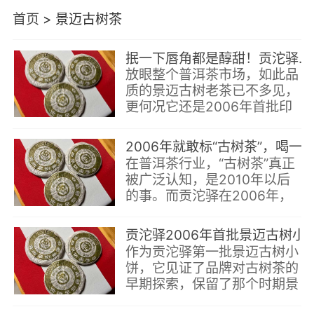
首页
>
景迈古树茶
抿一下唇角都是醇甜！贡沱驿2006年景迈古树，兰香蜜韵如桂圆，果胶感十足
放眼整个普洱茶市场，如此品
质的景迈古树老茶已不多见，
更何况它还是2006年首批印
有“古树茶”字样的早期作品。
以当前的体验价格，能喝到这
2006年就敢标“古树茶”，喝一口就懂了！贡沱驿首批
样干净、醇厚、香甜的老生
在普洱茶行业，“古树茶”真正
茶，实属难得。
被广泛认知，是2010年以后
的事。而贡沱驿在2006年，
就大胆将“古树茶”三个字印在
了棉纸包装上，这份前瞻性很
贡沱驿2006年首批景迈古树小饼品鉴：兰
难得。
作为贡沱驿第一批景迈古树小
饼，它见证了品牌对古树茶的
早期探索，保留了那个时期景
迈纯料的真实面貌，喝起来自