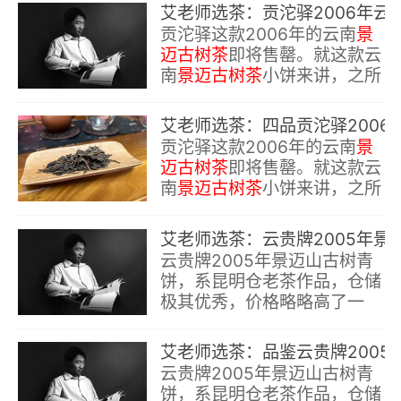
然舒服，毫无浮夸。
艾老师选茶：贡沱驿20
贡沱驿这款2006年的云南
景
迈古树茶
即将售罄。就这款云
南
景迈古树茶
小饼来讲，之所
以深得广大朋友们的青睐与好
评，主要基于两个点：一是好
艾老师选茶：四品贡沱驿20
喝，二是不贵。
贡沱驿这款2006年的云南
景
迈古树茶
即将售罄。就这款云
南
景迈古树茶
小饼来讲，之所
以深得广大朋友们的青睐与好
评，主要基于两个点：一是好
艾老师选茶：云贵牌2005年景迈古树357克饼普洱
喝，二是不贵。
云贵牌2005年景迈山古树青
饼，系昆明仓老茶作品，仓储
极其优秀，价格略略高了一
点；另外，该品存品较少，喜
欢这款景迈山古树青饼的朋
艾老师选茶：品鉴云贵牌2005年景迈
友，可以选购一饼、两饼品
云贵牌2005年景迈山古树青
饮。
饼，系昆明仓老茶作品，仓储