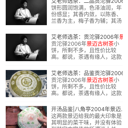
艾老师选茶：二品贡沱驿20
眼目，极为耀眼
饼形圆润饱满，色泽油润，年
份感显；其香内敛，以陈香、
兰香为主，梅子香为辅；其汤
金黄透亮，在公道杯中呈现出
来的汤体，有如黄金一样夺人
艾老师选茶：贡沱驿2006年
景迈古树茶
眼目，极为耀眼
贡沱驿2006年
景迈古树茶
小
饼，所剩不多，且性价比较
高。都说，茶遇有缘人，这款
兰香蜜韵十足的
景迈古树茶
老
茶作品，偏爱此风味老茶的朋
艾老师选茶：品鉴贡沱驿
友，不宜错过哟。
贡沱驿2006年
景迈古树茶
小
饼，所剩不多，且性价比较
高。都说，茶遇有缘人，这款
兰香蜜韵十足的
景迈古树茶
老
茶作品，偏爱此风味老茶的朋
开汤品鉴|八角亭2004年景迈古树春茶圆茶
友，不宜错过哟。
这两款景迈给我的最大印象是
其明显的菜干味，并没有体验