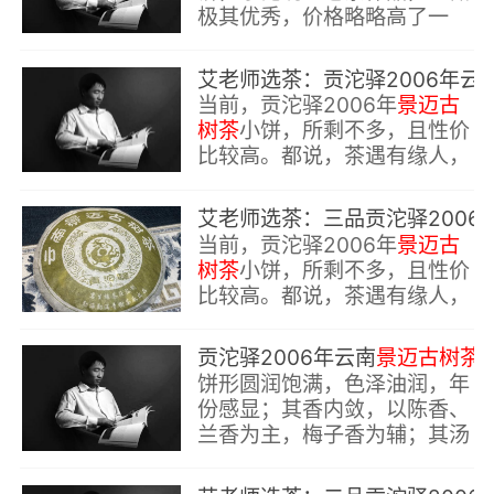
极其优秀，价格略略高了一
点；另外，该品存品较少，喜
欢这款景迈山古树青饼的朋
艾老师选茶：贡沱驿20
友，可以选购一饼、两饼品
当前，贡沱驿2006年
景迈古
饮。
树茶
小饼，所剩不多，且性价
比较高。都说，茶遇有缘人，
这款兰香蜜韵十足的
景迈古树
茶
老茶作品，偏爱此风味老茶
艾老师选茶：三品贡沱驿20
的朋友，不宜错过哟。
当前，贡沱驿2006年
景迈古
树茶
小饼，所剩不多，且性价
比较高。都说，茶遇有缘人，
这款兰香蜜韵十足的
景迈古树
茶
老茶作品，偏爱此风味老茶
贡沱驿2006年云南
景迈古树茶
的朋友，不宜错过哟。
饼形圆润饱满，色泽油润，年
份感显；其香内敛，以陈香、
兰香为主，梅子香为辅；其汤
金黄透亮，在公道杯中呈现出
来的汤体，有如黄金一样夺人