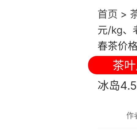
首页
>
元/kg、
春茶价
茶叶
冰岛4.
作