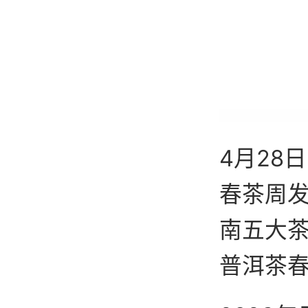
4月28
春茶周
南五大茶
普洱茶