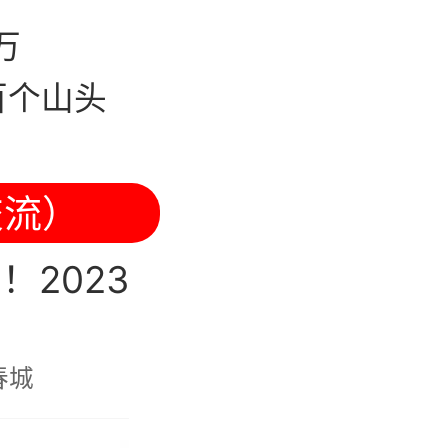
万
南百个山头
交流）
！2023
春城