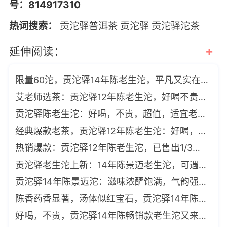
号：814917310
热词搜索：
贡沱驿普洱茶
贡沱驿
贡沱驿沱茶
+
延伸阅读：
限量60沱，贡沱驿14年陈老生沱，平凡又实在的一款老茶
艾老师选茶：贡沱驿12年陈老生沱，好喝不贵，滋味厚重浓酽
贡沱驿陈老生沱：好喝，不贵，超值，适宜老茶客品鉴
经典爆款老茶，贡沱驿12年陈老生沱：好喝，不贵，超值
热销爆款：贡沱驿12年陈老生沱，已售出1/3，剩余1000沱
贡沱驿老生沱上新：14年陈景迈老生沱，可遇不可求，数量有限
贡沱驿14年陈景迈沱：滋味浓酽饱满，气韵强烈，剩余171沱
陈香药香显著，汤体似红宝石，贡沱驿14年陈特级熟沱限量推荐
好喝，不贵，贡沱驿14年陈畅销款老生沱又来了，这次别再错过了