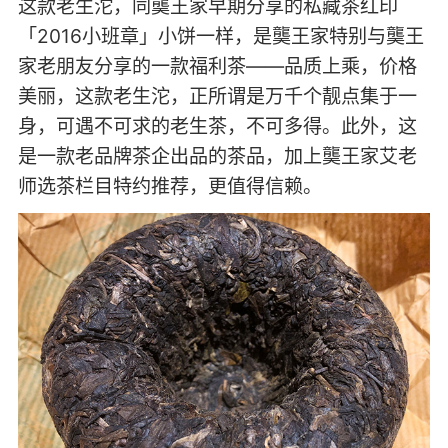
这款老生沱，同龑王家早期分享的私藏茶红印
「2016小班章」小饼一样，是龑王家特别与龑王
家老朋友分享的一款福利茶——品质上乘，价格
美丽，这款老生沱，正所谓是万千个靓点集于一
身，可遇不可求的老生茶，不可多得。此外，这
是一款老品牌茶企出品的茶品，加上龑王家艾老
师选茶栏目特约推荐，更值得信赖。