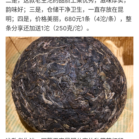
二是，这款老生沱的品质上乘优秀，滋味厚实，
韵味好；三是，仓储干净卫生，一直存放在昆
明；四是，价格美丽，680元1条（4沱/条），整
条分享还加送1沱（250克/沱）。