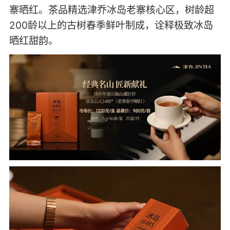
寨晒红。茶品精选津乔冰岛老寨核心区，树龄超
200龄以上的古树春季鲜叶制成，诠释极致冰岛
晒红甜韵。