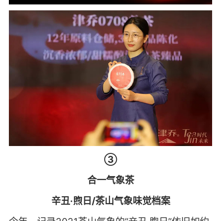
③
合一气象茶
辛丑·煦日/茶山气象味觉档案