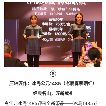
⑧
压轴匠作：冰岛公元1485（老寨春季晒红）
经典名山，匠新献礼
今年，冰岛1485迎来全新茶品——冰岛1485老