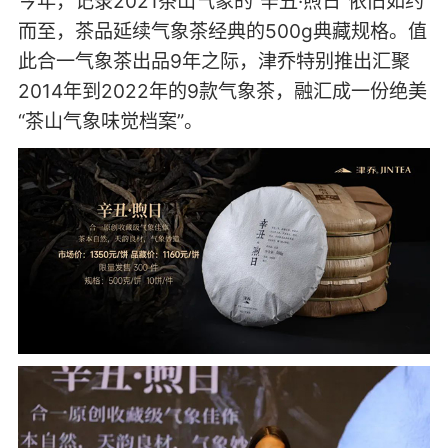
今年，记录2021茶山气象的“辛丑·煦日”依旧如约
而至，茶品延续气象茶经典的500g典藏规格。值
此合一气象茶出品9年之际，津乔特别推出汇聚
2014年到2022年的9款气象茶，融汇成一份绝美
“茶山气象味觉档案”。