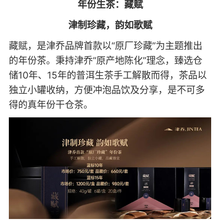
年份生茶：藏赋
津制珍藏，韵如歌赋
藏赋，是津乔品牌首款以“原厂珍藏”为主题推出
的年份茶。秉持津乔“原产地陈化”理念，臻选仓
储10年、15年的普洱生茶手工解散而得，茶品以
独立小罐收纳，方便冲泡品饮及分享，是不可多
得的真年份干仓茶。