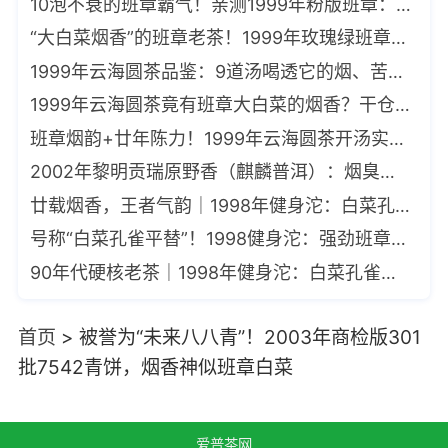
10泡不衰的班章霸气！亲测1999年粉版班章：陈香烟韵裹舌，体感如沐山风
“大白菜烟香”的班章老茶！1999年玫瑰绿班章青饼：烟香入汤，气韵绵长
1999年云海圆茶品鉴：9道汤喝透它的烟、苦、甜！为何媲美大白菜？
1999年云海圆茶竟有班章大白菜的烟香？干仓存放26年，甜润耐泡喝服了
班章烟韵+廿年陈力！1999年云海圆茶开汤实录：神似班章大白菜
2002年黎明贡瑞原野香（麒麟普洱）：烟臭入魂！“班章大白菜”风味实录
廿载烟香，王者气韵｜1998年健身沱：白菜孔雀的终极平替
号称“白菜孔雀平替”！1998健身沱：强劲班章白菜味，茶气足、体感强
90年代硬核老茶｜1998年健身沱：白菜孔雀的平价替代，烟香强劲茶气足
首页
>
被誉为“未来八八青”！2003年商检版301
批7542青饼，烟香神似班章白菜
爱普茶网