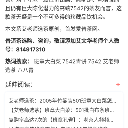
且仍有巨大陈化潜力的高端7542的茶友而言，这
款茶无疑是一个不可多得的珍藏品饮机会。
本文系艾老师选茶原创，首发
爱普茶
网。
普洱茶选购、咨询，敬请添加艾文华老师个人微
号：814917310
热词搜索：
班章大白菜
7542青饼
7542
艾老师
选茶
八八青
+
延伸阅读：
艾老师选茶：2005年竹篓装501班章大白菜怎么样？
【艾老师选茶】班章大白菜：501批白布条班章有机竹篓茶（2005年）
复购率高达7次的【班章孔雀】：老茶人频频称赞，茶气强过小绿印和大白菜