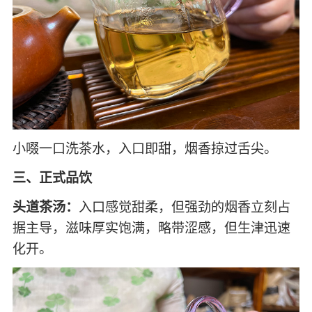
小啜一口洗茶水，入口即甜，烟香掠过舌尖。
三、正式品饮
头道茶汤：
入口感觉甜柔，但强劲的烟香立刻占
据主导，滋味厚实饱满，略带涩感，但生津迅速
化开。