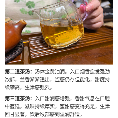
第二道茶汤：
汤体金黄油润。入口烟香愈发强劲
浓郁，兰香渐渐透出，涩感仍存但能化，甜度持
续攀高，生津感强烈。
第三道茶汤：
入口甜润感增强，香甜气息在口腔
中蔓延。滋味持续厚实，蜜甜感变得充足，生津
回甘显著，饮后喉部感到温润舒适。