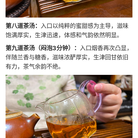
第八道茶汤：
入口以纯粹的蜜甜感为主导，滋味
饱满厚实，生津迅速，体感和气韵依然明显。
第九道茶汤（闷泡3分钟）：
入口烟香再次凸显，
伴随兰香与糖香，滋味浓酽厚实，生津回甘依旧
有力，茶气余韵不绝。