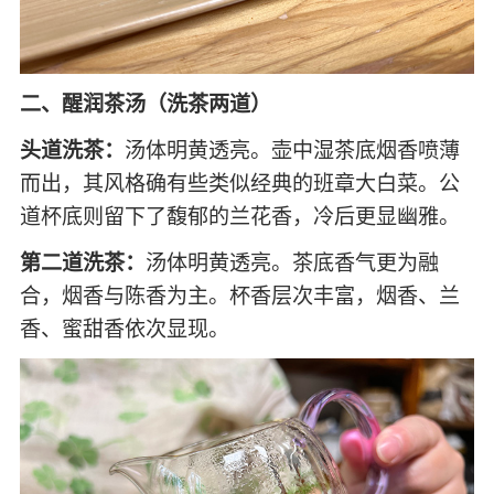
二、醒润茶汤（洗茶两道）
头道洗茶：
汤体明黄透亮。壶中湿茶底烟香喷薄
而出，其风格确有些类似经典的班章大白菜。公
道杯底则留下了馥郁的兰花香，冷后更显幽雅。
第二道洗茶：
汤体明黄透亮。茶底香气更为融
合，烟香与陈香为主。杯香层次丰富，烟香、兰
香、蜜甜香依次显现。