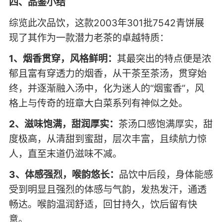
四、品鉴小结
综览此次品饮，这款2003年301批7542青饼展
现了其作为一款潜力老茶的卓越特质：
1、烟香贯穿，风格鲜明：
其最突出的特点便是浓
郁且富有穿透力的烟香，从干茶至茶汤，贯穿始
终，并逐渐融入汤中，化为迷人的“烟蜜香”，风
格上与传奇的班章大白菜系列有神似之处。
2、滋味饱满，甜润厚实：
茶汤口感饱满厚实，甜
度极高，从清甜到蜜甜，层次丰富，且续航力惊
人，直至末道仍滋味不减。
3、体感强烈，喉韵悠长：
品饮中后段，身体能感
受到明显且强烈的体感与气韵，发热发汗，通透
畅达。喉韵温润舒适，回甘持久，饮后留有快
意。