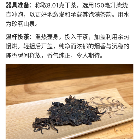
器具准备：
称取8.01克干茶，选用150毫升柴烧
壶冲泡，以更好地激发和承载其饱满茶韵。用水
为珍茗山泉。
温杯投茶：
温热壶身，投入干茶，加盖利用余热
慢烘。轻摇后开盖，纯净而浓郁的烟香与沉稳的
陈香瞬间释放，香气纯正，令人期待。