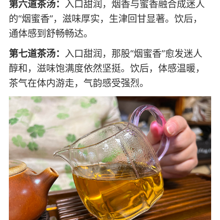
第六道茶汤：
入口甜润，烟香与蜜香融合成迷人
的“烟蜜香”，滋味厚实，生津回甘显著。饮后，
通体感到舒畅畅达。
第七道茶汤：
入口甜润，那股“烟蜜香”愈发迷人
醇和，滋味饱满度依然坚挺。饮后，体感温暖，
茶气在体内游走，气韵感受强烈。