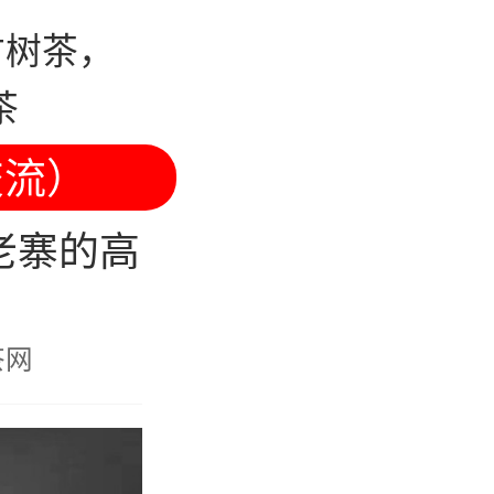
古树茶，
茶
交流）
老寨的高
茶网