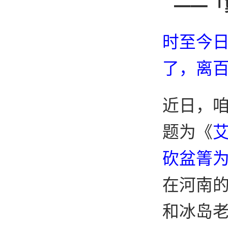
——「
时至今
了，离百
近日，
题为《
砍盆箐
在河南的
和冰岛