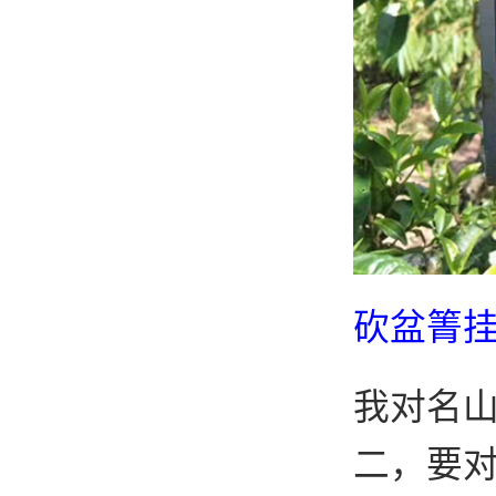
砍盆箐
我对名
二，要