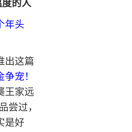
温度的人
个年头
推出这篇
金争宠！
龑王家远
品尝过，
实是好