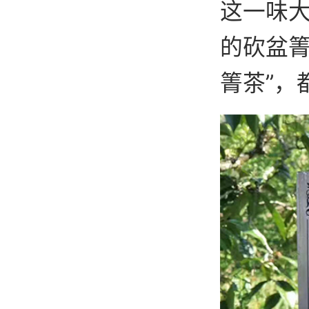
这一味
的砍盆箐
箐茶”，