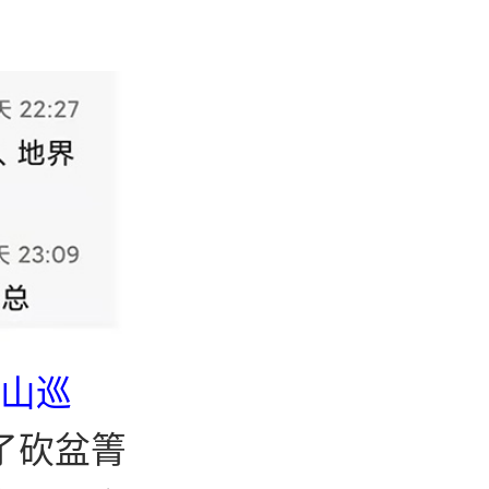
茶山巡
了砍盆箐