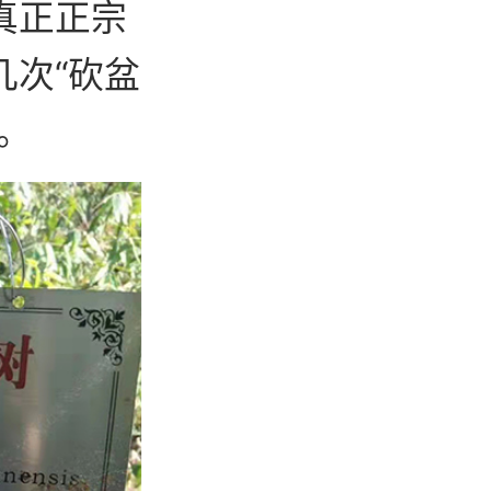
真正正宗
次“砍盆
。