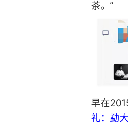
茶。”
早在20
礼：勐