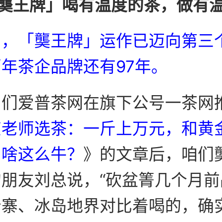
龑王牌」喝有温度的茶，做有
日，「龑王牌」运作已迈向第三
年茶企品牌还有97年。
咱们爱普茶网在旗下公号一茶网
艾老师选茶：一斤上万元，和黄
为啥这么牛？
》的文章后，咱们
朋友刘总说，“砍盆箐几个月前
老寨、冰岛地界对比着喝的，确