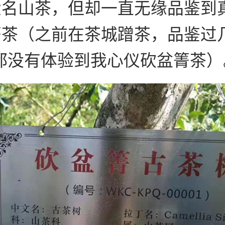
大名山茶，但却一直无缘品鉴到
茶（之前在茶城蹭茶，品鉴过几
都没有体验到我心仪砍盆箐茶）