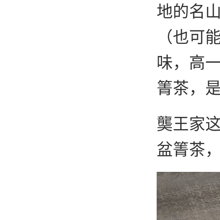
地的名
（也可
味，高
箐茶，
龑王家
盆箐茶