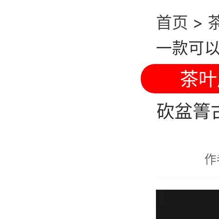
首页
>
一款可
茶叶
砍盆箐
作