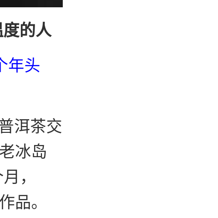
温度的人
个年头
今普洱茶交
款老冰岛
个月，
茶作品。