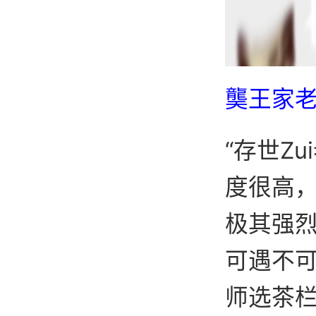
龑王家老
“存世Z
度很高
极其强
可遇不
师选茶