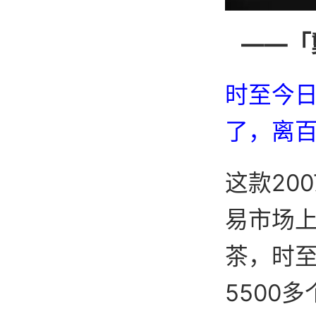
——「
时至今
了，离百
这款20
易市场上
茶，时至
5500