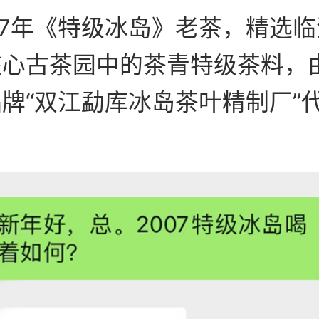
07年《特级冰岛》老茶，精选
核心古茶园中的茶青特级茶料，
牌“双江勐库冰岛茶叶精制厂”
。