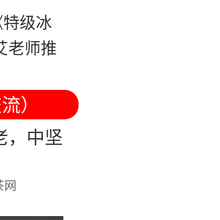
《特级冰
艾老师推
交流）
老，中坚
茶网