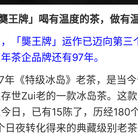
龑王牌」喝有温度的茶，做有
日，「龑王牌」运作已迈向第三
年茶企品牌还有97年。
07年《特级冰岛》老茶，是当
存世Zui老的一款冰岛茶。这
今日，已有15陈了，历经180
多个日夜转化得来的典藏级别老