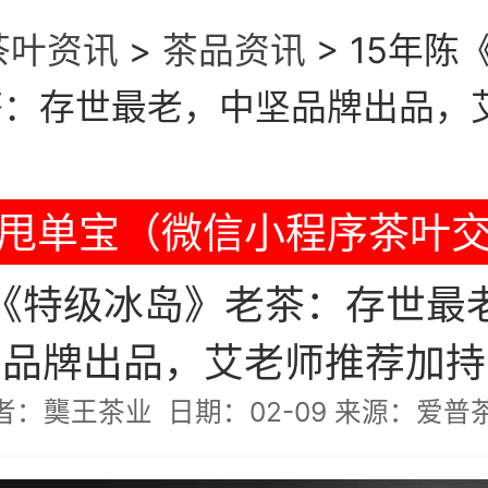
茶叶资讯
>
茶品资讯
>
15年陈
茶：存世最老，中坚品牌出品，
甩单宝（微信小程序茶叶
陈《特级冰岛》老茶：存世最
品牌出品，艾老师推荐加持
者：龑王茶业 日期：02-09 来源：爱普