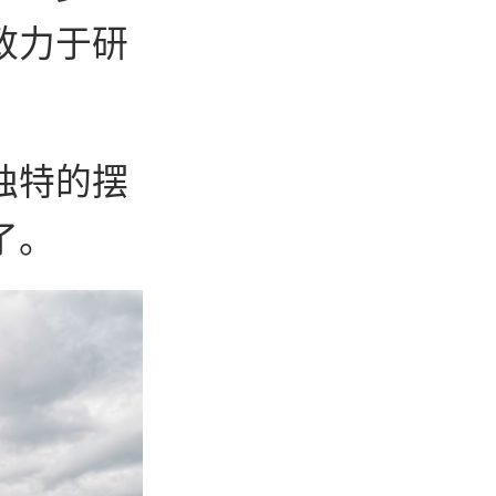
致力于研
。
独特的摆
了。