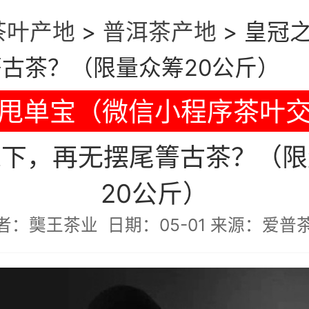
茶叶产地
>
普洱茶产地
>
皇冠
古茶？（限量众筹20公斤）
甩单宝（微信小程序茶叶
之下，再无摆尾箐古茶？（限
20公斤）
者：龑王茶业 日期：05-01 来源：爱普