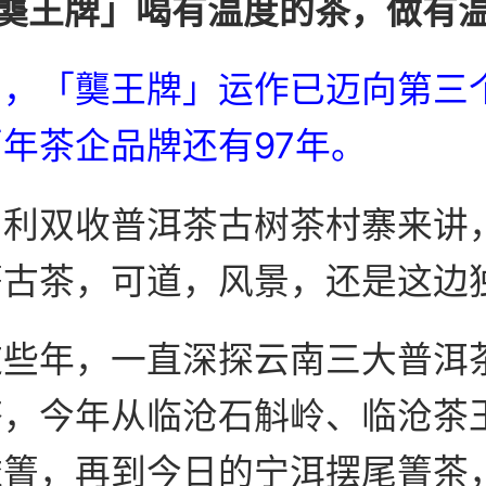
龑王牌」喝有温度的茶，做有
日，「龑王牌」运作已迈向第三
年茶企品牌还有97年。
名利双收普洱茶古树茶村寨来讲
箐古茶，可道，风景，还是这边
这些年，一直深探云南三大普洱
茶，今年从临沧石斛岭、临沧茶
依箐，再到今日的宁洱摆尾箐茶