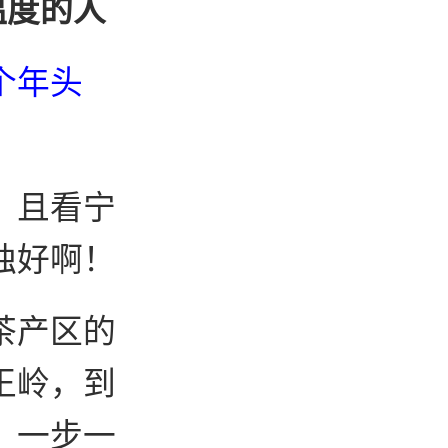
温度的人
个年头
，且看宁
独好啊！
茶产区的
王岭，到
，一步一