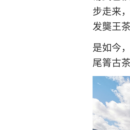
步走来
发龑王
是如今
尾箐古