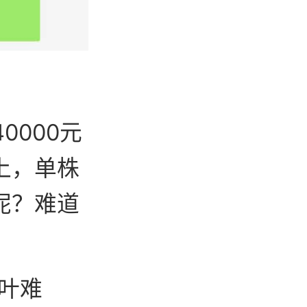
0000元
上，单株
呢？难道
叶难