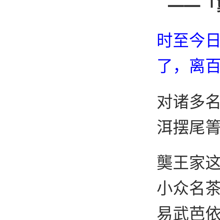
——「
时至今
了，离百
对诸多
洱摆尾
龑王家
小众名
易武芭