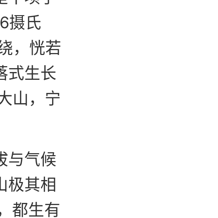
6摄氏
雾绕，恍若
落式生长
子大山，宁
拔与气候
山极其相
，都生有