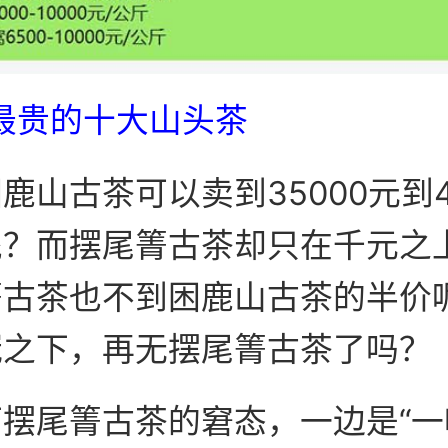
年最贵的十大山头茶
鹿山古茶可以卖到35000元到4
呢？而摆尾箐古茶却只在千元之
箐古茶也不到困鹿山古茶的半价
冠之下，再无摆尾箐古茶了吗？
摆尾箐古茶的窘态，一边是“一