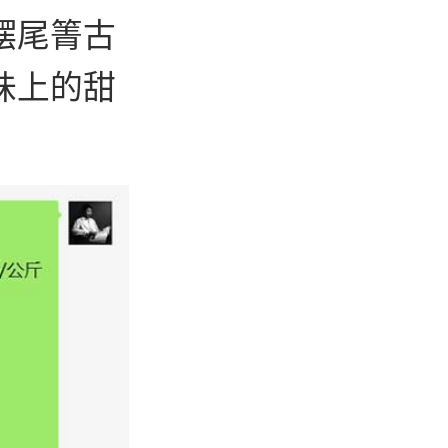
摆尾箐古
味上的甜