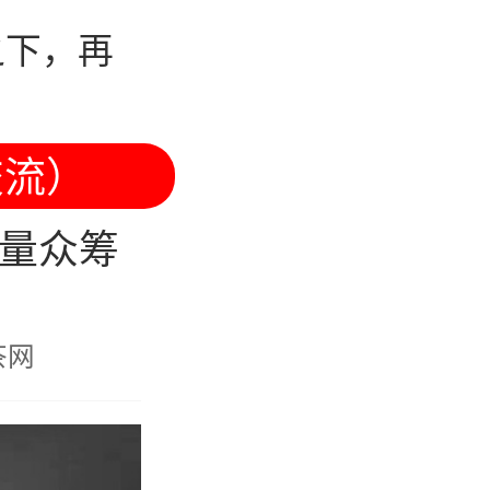
之下，再
交流）
量众筹
茶网