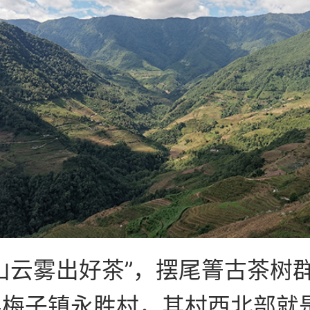
山云雾出好茶”，摆尾箐古茶树
县梅子镇永胜村，其村西北部就