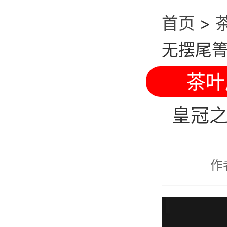
首页
>
无摆尾箐
茶叶
皇冠
作