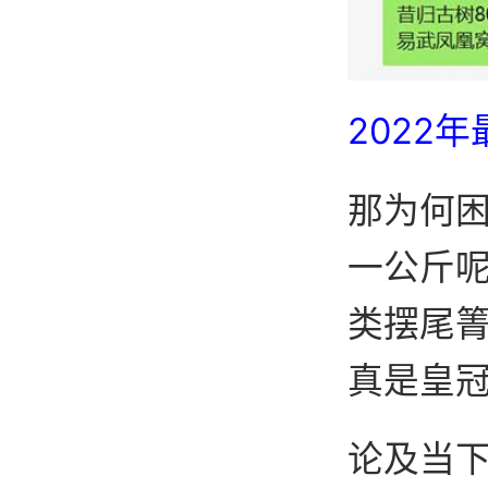
2022
那为何困
一公斤
类摆尾
真是皇
论及当下