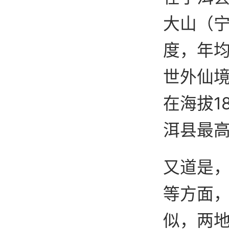
大山（宁
度，年均
世外仙
在海拔1
洱县最
又道是
等方面
似，两地