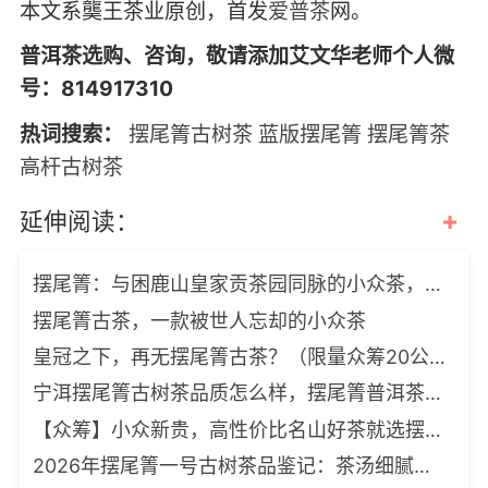
本文系龑王茶业原创，首发
爱普茶
网。
普洱茶选购、咨询，敬请添加艾文华老师个人微
号：814917310
热词搜索：
摆尾箐古树茶
蓝版摆尾箐
摆尾箐茶
高杆古树茶
+
延伸阅读：
摆尾箐：与困鹿山皇家贡茶园同脉的小众茶，你喝过么？
摆尾箐古茶，一款被世人忘却的小众茶
皇冠之下，再无摆尾箐古茶？（限量众筹20公斤）
宁洱摆尾箐古树茶品质怎么样，摆尾箐普洱茶价格如何呢？
【众筹】小众新贵，高性价比名山好茶就选摆尾箐古茶
2026年摆尾箐一号古树茶品鉴记：茶汤细腻，蜜甜留香，体感明显