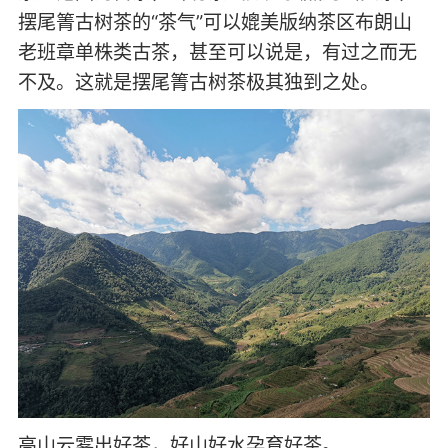
摆尾箐古树茶的“茶气”可以媲美版纳茶区布朗山
老班章单株类古茶，甚至可以说是，有过之而无
不及。这就是摆尾箐古树茶极其独到之处。
高山云雾出好茶，好山好水孕育好茶。