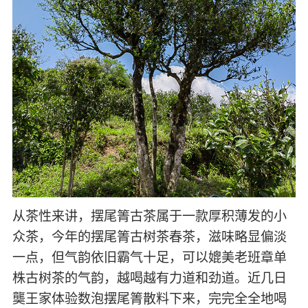
从茶性来讲，摆尾箐古茶属于一款厚积薄发的小
众茶，今年的摆尾箐古树茶春茶，滋味略显偏淡
一点，但气韵依旧霸气十足，可以媲美老班章单
株古树茶的气韵，越喝越有力道和劲道。近几日
龑王家体验数泡摆尾箐散料下来，完完全全地喝