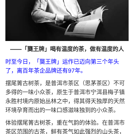
——「龑王牌」喝有温度的茶，做有温度的人
时至今日，「龑王牌」运作已迈向第三个年头
了，离百年茶企品牌还有97年。
摆尾箐古树茶，是普洱市茶区（思茅茶区）不可
多得的一味小众茶，原生于普洱市宁洱县梅子镇
永胜村境内原始丛林之中，得其得天独厚的天然
环境孕育而出的一味口感滋味独到的小众茶。
体验摆尾箐古树茶，重在气韵的体验。在普洱市
茶区范围的古茶，鲜有茶气如此强烈的山头茶，