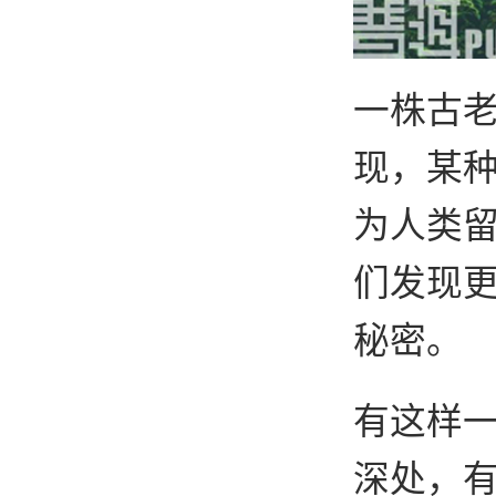
一株古
现，某
为人类
们发现
秘密。
有这样
深处，