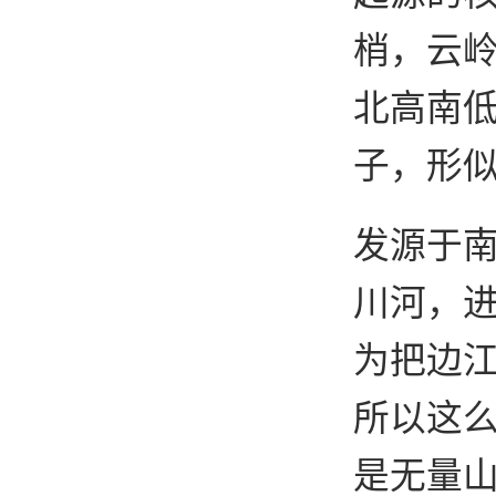
梢，云
北高南
子，形
发源于
川河，
为把边
所以这
是无量