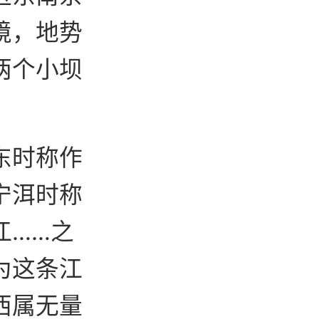
境，地势
两个小坝
东时称作
宁洱时称
江……之
为这条江
西属无量