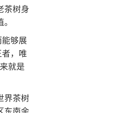
老茶树身
值。
而能够展
王者，唯
本来就是
世界茶树
区东南余