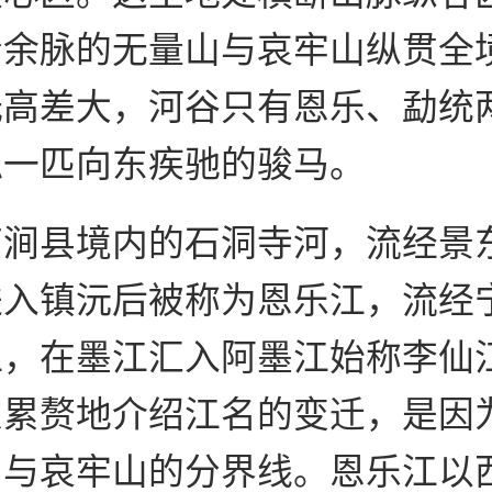
岭余脉的无量山与哀牢山纵贯全
低高差大，河谷只有恩乐、勐统
似一匹向东疾驰的骏马。
南涧县境内的石洞寺河，流经景
进入镇沅后被称为恩乐江，流经
江，在墨江汇入阿墨江始称李仙
么累赘地介绍江名的变迁，是因
山与哀牢山的分界线。恩乐江以