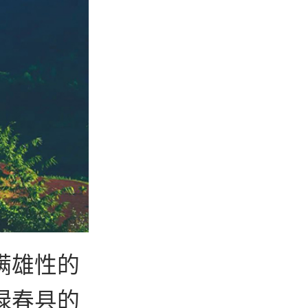
满雄性的
绿春县的