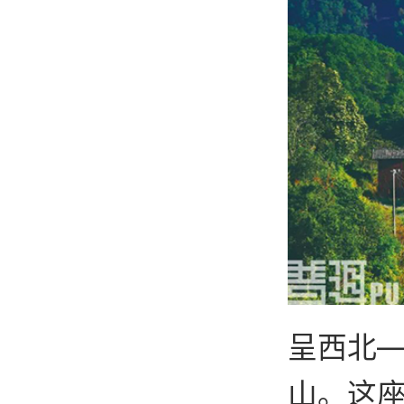
呈西北
山。这