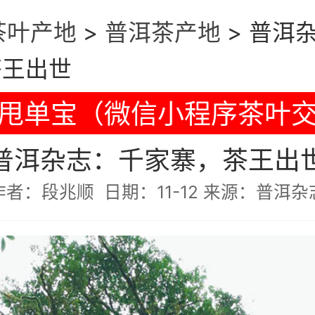
茶叶产地
>
普洱茶产地
>
普洱
茶王出世
甩单宝（微信小程序茶叶
普洱杂志：千家寨，茶王出
作者：段兆顺 日期：11-12 来源：普洱杂