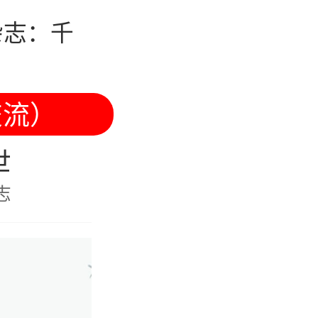
杂志：千
交流）
世
志