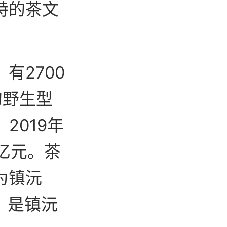
特的茶文
有2700
的野生型
2019年
2亿元。茶
为镇沅
，是镇沅