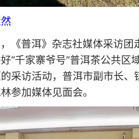
娅然
8日，《普洱》杂志社媒体采访团
好“千家寨爷号”普洱茶公共区
题的采访活动，普洱市副市长、
兆林参加媒体见面会。