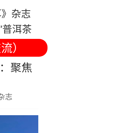
洱》杂志
”普洱茶
交流）
：聚焦
杂志