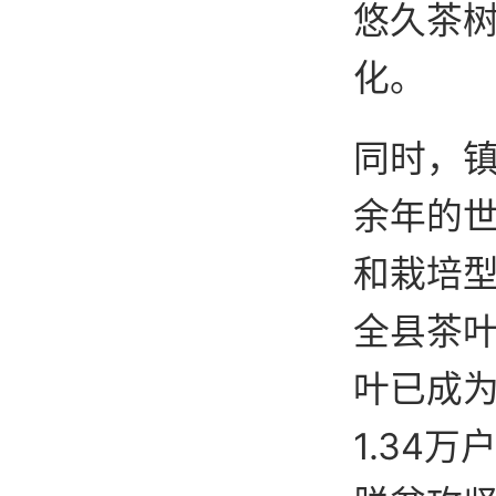
悠久茶
化。
同时，镇
余年的世
和栽培型
全县茶叶
叶已成
1.34