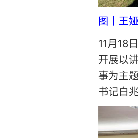
图丨王
11月1
开展以讲
事为主
书记白