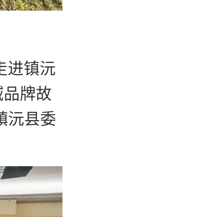
走进镇沅
域品牌故
镇沅县委