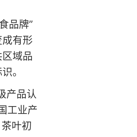
食品牌”
变成有形
共区域品
标识。
级产品认
国工业产
、茶叶初