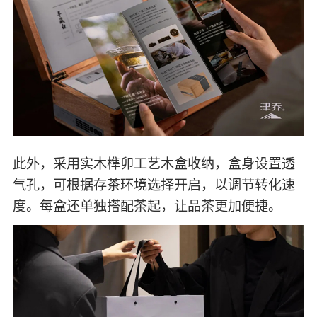
芽叶硕大，花蜜香浓郁，甜润鲜爽，芬芳自然。
12泡以后焖煮，更能品味出粽香、野兰香等丰富
滋味，深度诠释小户赛“媲美冰岛”的美誉。