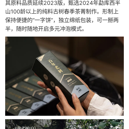
其原料品质延续2023版，甄选2024年勐库西半
山100龄以上的纯料古树春季茶菁制作。形制上
保持便捷的“一字饼”，独立绵纸包装，可一掰两
半，随时随地开启多元冲泡模式。