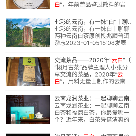
白
”，年前曾品鉴过散料的岩
韵“
云白
”，这次尝尝压制成茶
饼后的表现
七彩的云南，有一抹“白”丨聊聊两种云南白茶
七彩的云南，有一抹白丨聊聊
两种云南白茶原创段兆顺普洱
杂志2023-01-0518:08发表
于云南云南实在是茶的王国，
滇红茶、滇绿茶、普洱茶、白
交流茶品——2020年“
云白
”（栩月古茶）
茶
“栩月古茶”品牌主理人小张分
享交流的茶品，2020年“
云
白
”，用料无量山制作的云南
白茶，等级参照福鼎白茶是
“牡丹级”，岩韵牡丹。
云南龙润茶业：一起聊聊云南白茶和福鼎白茶，你最爱哪一个？
云南龙润茶业：一起聊聊云南
白茶和福鼎白茶，你最爱哪一
个？近年来，白茶凭借清爽的
香气和健康品饮属性逐渐成为
市场上炙手可热的茶品类。而