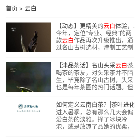
首页
>
云白
【动态】更精美的
云白
体验，津乔2024两款经典作品升级上市
今年，定位“专业、经典”的两
款
云白
作品再次升级推出，通
过名山古树选材，津制工艺制
作，为茶友们开启更精美的
云
白
体验。
【津品茶话】名山头采
云白
茶，它究竟“高端”在哪？
喝茶的茶友，对头采茶并不陌
生，毕竟除了名山古树，头采
也是每年茶圈的热门话题。但
就普洱茶而言，头采的原料大
部分厂家都是用来制作生茶，
如何定义云南白茶？|茶叶进化论沙龙第11
特别是名山头采太过于珍贵
进入暑季，总有那么几天会偏
爱白茶的淡雅。择了冰块冷
泡，或是放凉了品她的优柔，
配上颊侧的夏风，执一扇，贪