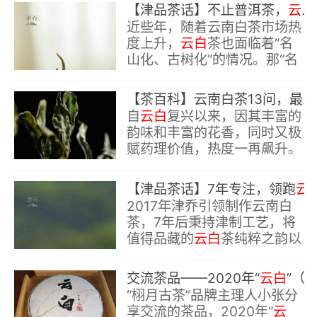
贪凉。
【津品茶话】不止普洱茶，
云白
近些年，随着云南白茶市场热
度上升，
云白
茶也面临着“名
山化、古树化”的情况。那“名
山古树”对
云白
茶来说意味着
什么？它的魅力又在哪些方
【茶百科】云南白茶13问，最全干货来了
面？
自
云白
复兴以来，因其丰富的
韵味和丰富的花香，同时又极
赋药理价值，热度一再飙升。
云白
持续火热，还有哪些知识
是你不知道的呢？
【津品茶话】7年专注，领跑
云白
2017年津乔引领制作云南白
茶，7年后秉持津制工艺，将
值得品藏的
云白
茶纯粹之韵以
匠心呈献。7年专注，领跑
云
白
，津乔山头
云白
新作：皓
交流茶品——2020年“
云白
”（栩月古茶）
叶、小户赛头采，即将上市，
“栩月古茶”品牌主理人小张分
敬请期待。
享交流的茶品，2020年“
云