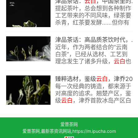
津品茶话：
云白
，中国茶里的极简主义
提起茶叶，总会想到各种制作
工艺带来的不同风味，绿茶要
杀青，红茶要发酵……但你有
没有好奇过，最接近茶叶本身
的自然味道，是怎么样的呢？
津品茶话：高品质茶饮时代，如何喝懂“高端
近年，作为两者结合的“云南
白茶”，已经从选材、工艺到
理念发生了诸多升级，
云白
也
从简单意义上的好喝、养生，
逐渐发展为值得品鉴的“高端
臻粹选材，鉴级
云白
，津乔2022冰岛白鉴双版预订开启
云白
”。
每一次经典的铸造，都来源于
对高度的追求。翘楚产区，鉴
级
云白
，津乔首款冰岛产区白
茶作品，冰岛白鉴，镌刻7年
的匠心探索，迎夏而来……
爱普茶网
爱普茶网,最新茶资讯网站,https://m.ipucha.com