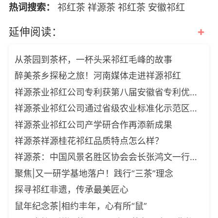
热词搜索：
祁红茶
祥源茶
祁红茶
安徽祁红
+
延伸阅读：
从茶园到茶杯，一杯头采祁红毛峰的故事
醉美茶乡探秘之旅！河南媒体走进祥源祁红
祥源茶业祁红公司专利获第八届安徽省专利优秀奖
祥源茶业祁红公司通过省级农业标准化示范区创建考核
祥源茶业祁红公司产学研合作再添新成果
祥源茶祥源桂花祁红品质特点怎么样？
祥源茶：中国风景名胜区协会会长张鸿文一行考察祥源祁红产业文化博览园
聚焦|又一研学基地落户！践行“三茶”理念
探寻祁红非遗，传承最美匠心
鼠年纪念茶|相约丰年，心有所“鼠”