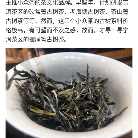
主推小众茶的茶文化品牌。早些年，计划研发普
洱茶区的砍盆箐古树茶、老海塘古树茶、茶山箐
古树茶等等。然而，这三个小众茶的古树茶料价
格极高，有可望而不及之感，故而，才寻一寻宁
洱茶区的摆尾箐古树茶。