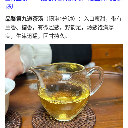
汤）
品鉴第九道茶汤
（闷泡1分钟）：入口蜜甜，带有
兰香、糖香，有微涩感，野韵足，汤感饱满厚
实，生津迅猛，回甘持久。