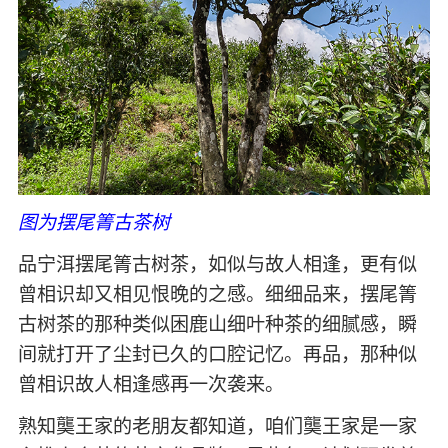
图为摆尾箐古茶树
品宁洱摆尾箐古树茶，如似与故人相逢，更有似
曾相识却又相见恨晚的之感。细细品来，摆尾箐
古树茶的那种类似困鹿山细叶种茶的细腻感，瞬
间就打开了尘封已久的口腔记忆。再品，那种似
曾相识故人相逢感再一次袭来。
熟知龑王家的老朋友都知道，咱们龑王家是一家