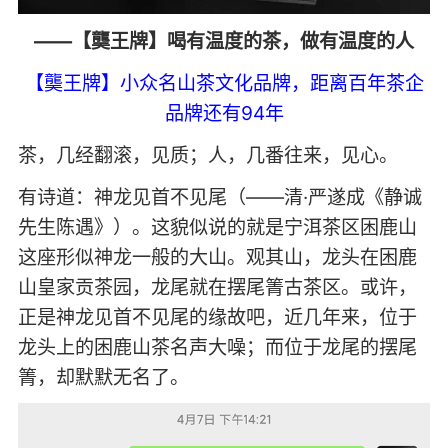
——【龑王牌】喝有温度的茶，做有温度的人
【龑王牌】小众名山茶文化品牌，距离百年茶企
品牌还有94年
茶，几经翻滚，见质；人，几番往来，见心。
有诗道：神龙见首不见尾（——清·严遂成《静诚
先生陈遇》）。这貌似说的就是宁洱茶区困鹿山
这座形似神龙一般的大山。观其山，龙头在困鹿
山皇家贡茶园，龙尾就在摆尾箐古茶区。或许，
正是神龙见首不见尾的缘故吧，近几年来，位于
龙头上的困鹿山茶名声大噪；而位于龙尾的摆尾
箐，却默默无名了。