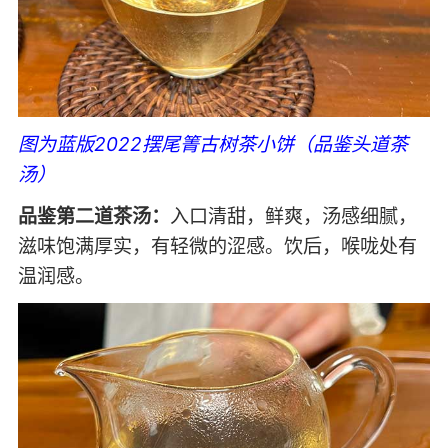
图为蓝版2022摆尾箐古树茶小饼（品鉴头道茶
汤）
品鉴第二道茶汤：
入口清甜，鲜爽，汤感细腻，
滋味饱满厚实，有轻微的涩感。饮后，喉咙处有
温润感。