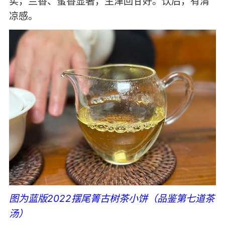
实，兰香、蜜香显著，生津回甘好。饮后，有清
凉感。
图为蓝版2022摆尾箐古树茶小饼（品鉴第七道茶
汤）