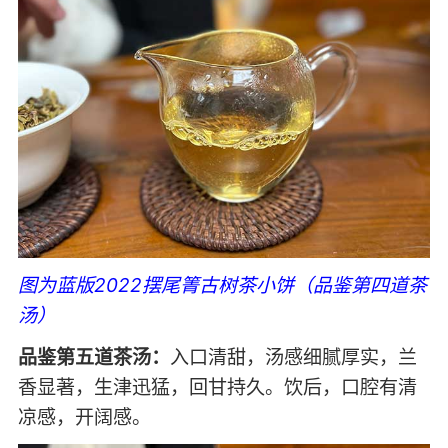
图为蓝版2022摆尾箐古树茶小饼（品鉴第四道茶
汤）
品鉴第五道茶汤：
入口清甜，汤感细腻厚实，兰
香显著，生津迅猛，回甘持久。饮后，口腔有清
凉感，开阔感。