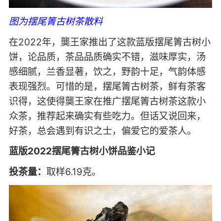
图为摆尾箐古树茶散料
在2022年，龑王家推出了这款蓝版摆尾箐古树小
饼，论品质，茶品品质确实不错，滋味厚实，汤
感细腻，兰香显著，饮之，野韵十足，气韵体感
表现强烈。可惜的是，摆尾箐古树茶，鲜有茶客
识得，这使得龑王家在推广摆尾箐古树茶这款小
众茶，推荐起来确实有些吃力。但话又说回来，
好茶，总会遇到有识之士，偏爱它的爱茶人。
蓝版2022摆尾箐古树小饼品鉴小记
投茶量：
取样6.19克。