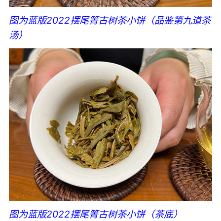
图为蓝版2022摆尾箐古树茶小饼（品鉴第九道茶
汤）
图为蓝版2022摆尾箐古树茶小饼（茶底）