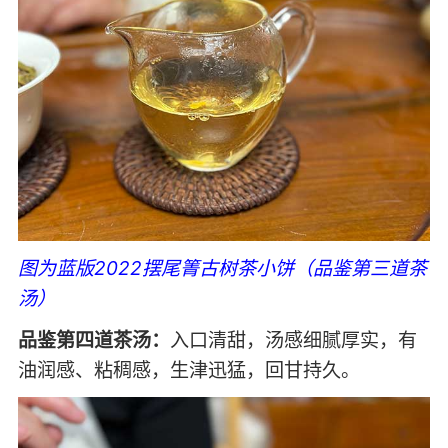
图为蓝版2022摆尾箐古树茶小饼（品鉴第三道茶
汤）
品鉴第四道茶汤：
入口清甜，汤感细腻厚实，有
油润感、粘稠感，生津迅猛，回甘持久。