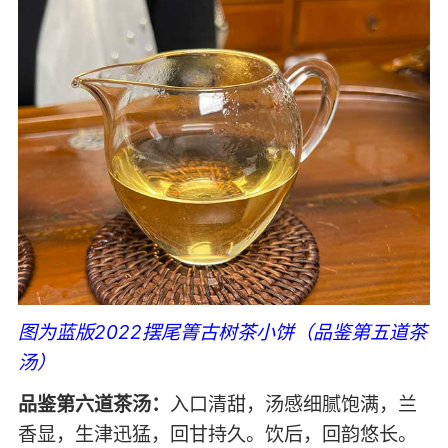
图为蓝版2022摆尾箐古树茶小饼（品鉴第五道茶
汤）
品鉴第六道茶汤：
入口清甜，汤感细腻饱满，兰
香显，生津迅猛，回甘持久。饮后，回韵悠长。