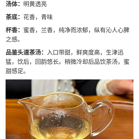
汤体：
明黄透亮
茶底：
花香，青味
杯香：
蜜香，兰香，纯净而浓郁，纵有沁人心脾
之感。
品鉴头道茶汤：
入口带甜，鲜爽度高，生津迅
猛，饮后，回韵悠长。稍微冷却后品饮茶汤，蜜
甜感足。