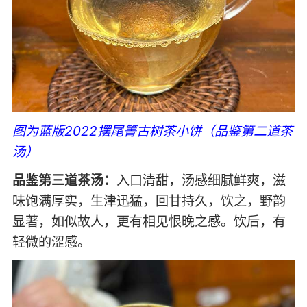
图为蓝版2022摆尾箐古树茶小饼（品鉴第二道茶
汤）
品鉴第三道茶汤：
入口清甜，汤感细腻鲜爽，滋
味饱满厚实，生津迅猛，回甘持久，饮之，野韵
显著，如似故人，更有相见恨晚之感。饮后，有
轻微的涩感。