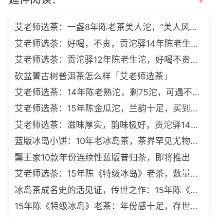
艾老师选茶：一盏8年陈老茶美人沱，“美人风韵”竟在妙处
艾老师选茶：好喝，不贵，贡沱驿14年陈老生沱，即将售罄
艾老师选茶：贡沱驿12年陈老生沱，好喝不贵，滋味厚重浓酽
砍盆箐古树普洱茶怎么样「艾老师选茶」
艾老师选茶：14年陈老熟沱，剩75沱，可遇不可求，先到先得
艾老师选茶：15年陈金瓜沱，兰韵十足，买到就是福，限量88沱
艾老师选茶：滋味厚实，韵味极好，贡沱驿14年陈特级沱，即将售罄
蓝版冰岛小饼：10年老冰岛茶，茶界罕见尤物，可遇不可求
龑王家10款年份连续性蓝版昔归茶，即将推出
艾老师选茶：15年陈《特级冰岛》老茶，数量稀少，先到先得
冰岛茶成名史的活见证，传世之作：15年陈《特级冰岛》老茶
15年陈《特级冰岛》老茶：年份感十足，存世最老的一款冰岛茶