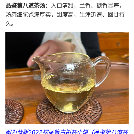
品鉴第八道茶汤：
入口清甜，兰香、糖香显著，
汤感细腻饱满厚实，甜度高，生津迅速、回甘持
久。
图为蓝版2022摆尾箐古树茶小饼（品鉴第八道茶