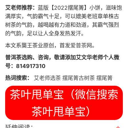
艾老师推荐：
蓝版【2022摆尾箐】小饼，滋味饱
满厚实，气韵霸气十足，可以媲美老班章单株古
树茶的气韵，越喝越有力道和劲道，其霸气强烈
的气韵，足以让人全身发热发汗。
本文系龑王茶业原创，首发
爱普茶
网。
普洱茶选购、咨询，敬请添加艾文华老师个人微
号：814917310
热词搜索：
艾老师选茶
摆尾箐古树茶
摆尾箐
茶叶甩单宝（微信搜索
茶叶甩单宝）
+
延伸阅读：