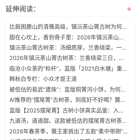
+
延伸阅读：
比肩困鹿山的清雅高级，镇沅茶山箐古树为何一泡难求？
甜在心坎上，香到骨子里：2026年镇沅茶山箐古树品饮记
镇沅茶山箐古树茶：汤细质厚，兰香绕梁，一口喝出“高级感”
2026年镇沅茶山箐古树茶：兰香绕梁三日，汤细如米汤！
临沧小众茶的“标杆”，蓝版「2021白水塘」重磅推出
韩秋白专栏：小众才是王道
被低估的易武“遗珠”：蓝版铜箐河小饼，为何静置四年方觉其韵？
AI推荐的“摆尾箐”古树茶，到底好不好喝？龑王家帮你试了，值得入手
蓝版【2025摆尾箐】古树小饼真实品鉴：入口清甜鲜爽，汤感糯滑带兰香
九道汤，道道甜。这款被低估的摆尾箐古树茶，存四年后惊艳了我
2026年春茶季，龑王家挑出了五款“柔中带刚”的潜力股