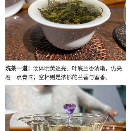
洗茶一道：
汤体明黄透亮。叶底兰香清晰，仍夹
着一点青味；空杯则是浓郁的兰香与蜜香。