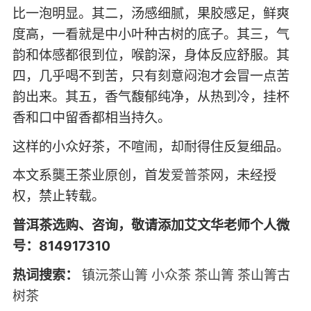
比一泡明显。其二，汤感细腻，果胶感足，鲜爽
度高，一看就是中小叶种古树的底子。其三，气
韵和体感都很到位，喉韵深，身体反应舒服。其
四，几乎喝不到苦，只有刻意闷泡才会冒一点苦
韵出来。其五，香气馥郁纯净，从热到冷，挂杯
香和口中留香都相当持久。
这样的小众好茶，不喧闹，却耐得住反复细品。
本文系龑王茶业原创，首发
爱普茶
网，未经授
权，禁止转载。
普洱茶选购、咨询，敬请添加艾文华老师个人微
号：814917310
热词搜索：
镇沅茶山箐
小众茶
茶山箐
茶山箐古
树茶