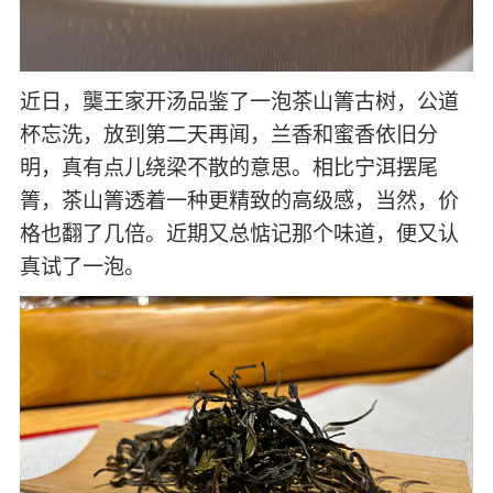
近日，龑王家开汤品鉴了一泡茶山箐古树，公道
杯忘洗，放到第二天再闻，兰香和蜜香依旧分
明，真有点儿绕梁不散的意思。相比宁洱摆尾
箐，茶山箐透着一种更精致的高级感，当然，价
格也翻了几倍。近期又总惦记那个味道，便又认
真试了一泡。