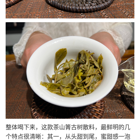
整体喝下来，这款茶山箐古树散料，最鲜明的几
个特点很清晰：其一，从头甜到尾，蜜甜感一泡