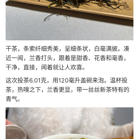
干茶，条索纤细秀美，呈细条状，白毫满披。凑
近一闻，兰香打头，跟着是甜香、花香和毫香，
干净，直接，闻着就让人欢喜。
这次投茶6.01克，用120毫升盖碗来泡。温杯投
茶，热嗅之下，兰香更显，带一丝丝新茶特有的
青气。