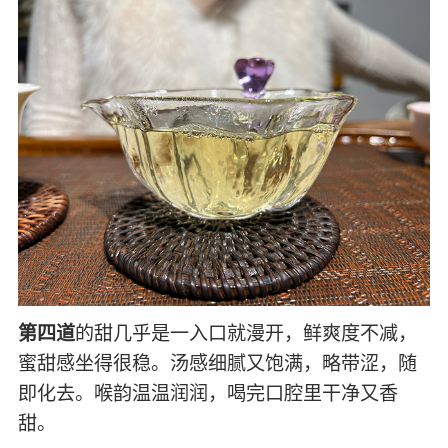
第四道
的甜几乎是一入口就漫开，鲜爽度不减，
蜜甜感坐得很稳。汤感细腻又饱满，略带涩，随
即化去。喉韵温温润润，喝完口腔里干净又香
甜。