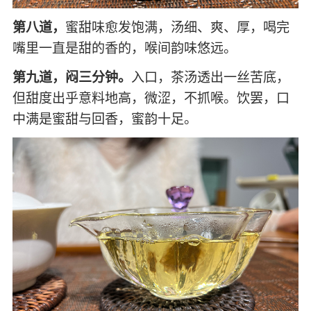
第八道，
蜜甜味愈发饱满，汤细、爽、厚，喝完
嘴里一直是甜的香的，喉间韵味悠远。
第九道，闷三分钟。
入口，茶汤透出一丝苦底，
但甜度出乎意料地高，微涩，不抓喉。饮罢，口
中满是蜜甜与回香，蜜韵十足。