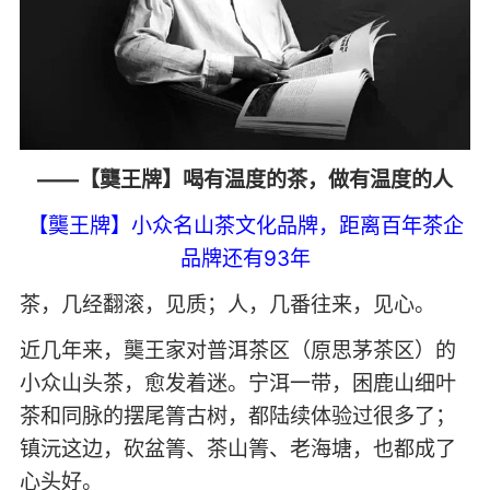
——【龑王牌】喝有温度的茶，做有温度的人
【龑王牌】小众名山茶文化品牌，距离百年茶企
品牌还有93年
茶，几经翻滚，见质；人，几番往来，见心。
近几年来，龑王家对普洱茶区（原思茅茶区）的
小众山头茶，愈发着迷。宁洱一带，困鹿山细叶
茶和同脉的摆尾箐古树，都陆续体验过很多了；
镇沅这边，砍盆箐、茶山箐、老海塘，也都成了
心头好。