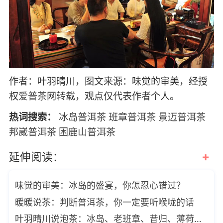
作者：叶羽晴川，图文来源：味觉的审美，经授
权
爱普茶
网转载，观点仅代表作者个人。
热词搜索：
冰岛普洱茶
班章普洱茶
景迈普洱茶
邦崴普洱茶
困鹿山普洱茶
+
延伸阅读：
味觉的审美：冰岛的盛宴，你怎忍心错过？
暖暖说茶：判断普洱茶，你一定要听喉咙的话
叶羽晴川说泡茶：冰岛、老班章、昔归、薄荷塘高端古树普洱茶品赏会