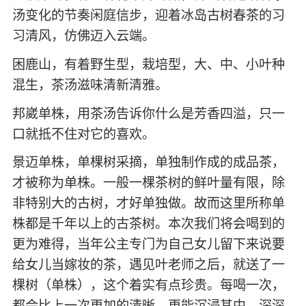
汤变化的节奏闲庭信步，迎着冰岛古树春茶的习
习清风，仿佛迈入云端。
困鹿山，有着野生型，栽培型，大、中、小叶种
混生，茶汤滋味清新清雅。
邦崴单株，用茶汤告诉你什么是芳香四溢，只一
口就抵不住对它的喜欢。
景迈单株，单棵树采摘，单独制作成的成品茶，
才被称为单株。一般一棵茶树的鲜叶量有限，除
非特别大的古树，才好单独做。故而这里所称单
株都是千年以上的古茶树。本次我们将会喝到的
更为难得，当年公主专门为自己女儿留下来说要
给女儿当嫁妆的茶，遇见叶老师之后，就送了一
棵树（单株），这个着实有点珍贵。每喝一次，
都会比上一次更加的清晰，更能沉浸其中。深深