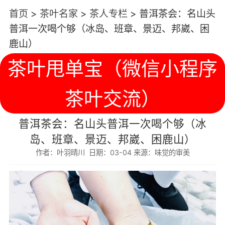
首页
>
茶叶名家
>
茶人专栏
>
普洱茶会：名山头
普洱一次喝个够（冰岛、班章、景迈、邦崴、困
鹿山）
茶叶甩单宝（微信小程序
茶叶交流）
普洱茶会：名山头普洱一次喝个够（冰
岛、班章、景迈、邦崴、困鹿山）
作者：叶羽晴川 日期：03-04 来源：味觉的审美