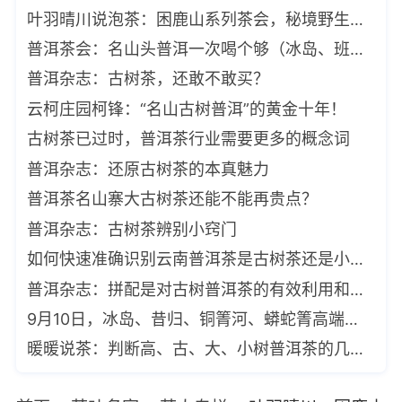
叶羽晴川说泡茶：困鹿山系列茶会，秘境野生古树茶
普洱茶会：名山头普洱一次喝个够（冰岛、班章、景迈、邦崴、困鹿山）
普洱杂志：古树茶，还敢不敢买？
云柯庄园柯锋：“名山古树普洱”的黄金十年！
古树茶已过时，普洱茶行业需要更多的概念词
普洱杂志：还原古树茶的本真魅力
普洱茶名山寨大古树茶还能不能再贵点？
普洱杂志：古树茶辨别小窍门
如何快速准确识别云南普洱茶是古树茶还是小树茶？
普洱杂志：拼配是对古树普洱茶的有效利用和保护
9月10日，冰岛、昔归、铜箐河、蟒蛇箐高端古树普洱茶品赏会
暖暖说茶：判断高、古、大、小树普洱茶的几个维度