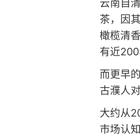
云南自清
茶，因
橄榄清
有近20
而更早
古濮人
大约从2
市场认