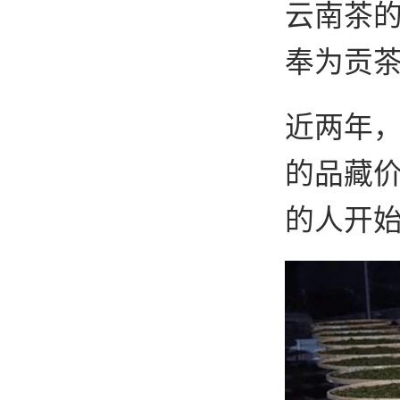
云南茶
奉为贡茶
近两年
的品藏
的人开