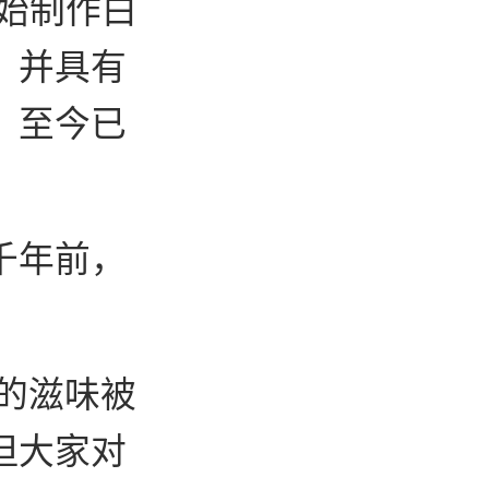
开始制作白
，并具有
。至今已
千年前，
特的滋味被
但大家对