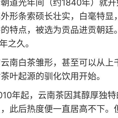
朝道光年间（约1840年）就
其外形条索硕长壮实，白毫特显
香的特点，被选为贡品进贡朝廷
0年之久。
的云南白茶雏形，甚至可以从上
对茶叶起源的驯化饮用开始。
010年起，云南茶因其醇厚独
知，此后热度便一直居高不下。