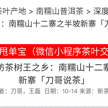
茶叶产地
>
南糯山普洱茶
>
深
乡：南糯山十二寨之半坡新寨「
甩单宝（微信小程序茶叶
访茶树王之乡：南糯山十二
新寨「刀哥说茶」
者：刀哥，王磊 日期：10-14 来源：新