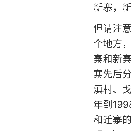
新寨，
但请注
个地方
寨和新寨
寨先后
滇村、戈
年到19
和迁寨