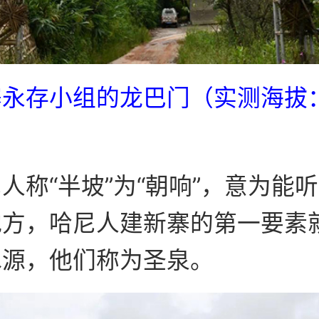
寨永存小组的龙巴门（实测海拔
）
人称“半坡”为“朝响”，意为能
地方，哈尼人建新寨的第一要素
水源，他们称为圣泉。