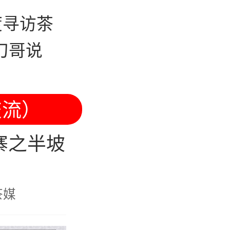
度寻访茶
刀哥说
交流）
寨之半坡
茶媒