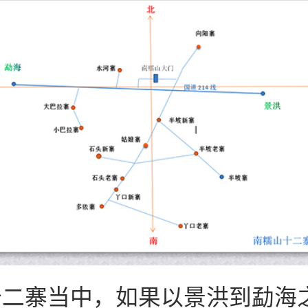
十二寨当中，如果以景洪到勐海