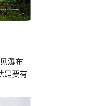
：
听见瀑布
就是要有