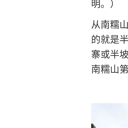
明。）
从南糯
的就是
寨或半
南糯山