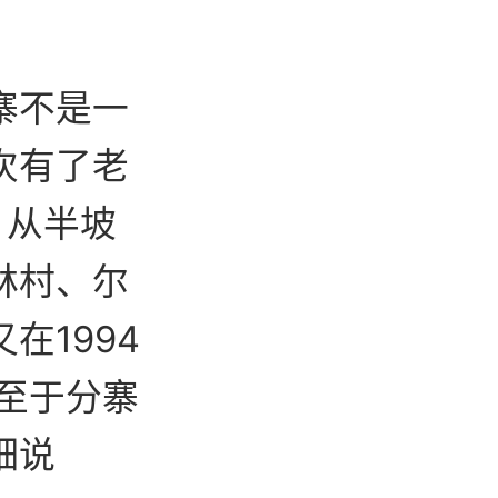
寨不是一
次有了老
，从半坡
林村、尔
在1994
（至于分寨
细说