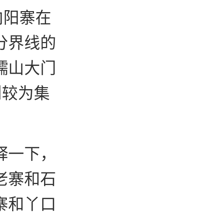
向阳寨在
分界线的
糯山大门
则较为集
释一下，
老寨和石
寨和丫口