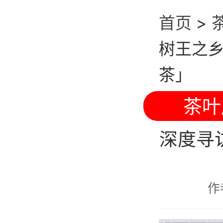
首页
>
树王之
茶」
茶叶
深度寻
作