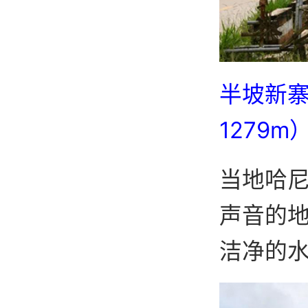
半坡新
1279m
当地哈尼
声音的
洁净的