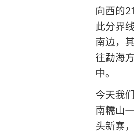
向西的2
此分界
南边，
往勐海
中。
今天我
南糯山
头新寨