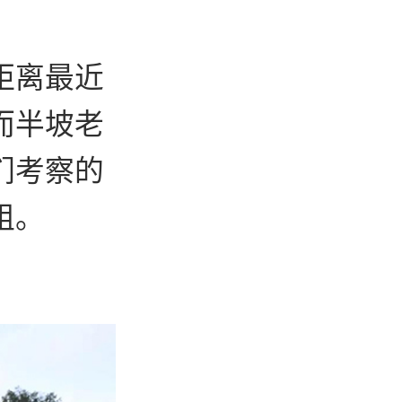
距离最近
而半坡老
们考察的
组。