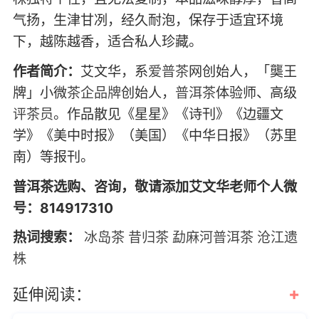
气扬，生津甘冽，经久耐泡，保存于适宜环境
下，越陈越香，适合私人珍藏。
作者简介：
艾文华，系
爱普茶
网创始人，「龑王
牌」小微
茶企
品牌
创始人，
普洱茶
体验师、高级
评茶员
。作品散见《星星》《诗刊》《边疆文
学》《美中时报》（美国）《中华日报》（苏里
南）等报刊。
普洱茶选购、咨询，敬请添加艾文华老师个人微
号：814917310
热词搜索：
冰岛茶
昔归茶
勐麻河普洱茶
沧江遗
株
+
延伸阅读：