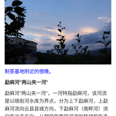
制茶基地附近的傍晚。
勐麻河“两山夹一河”
勐麻河“两山夹一河”，一河特指勐麻河，该河流
是以晓街河水库为界点，分为上下勐麻河，上勐
麻河流向云县县城方向，下勐麻河（南畔河）流