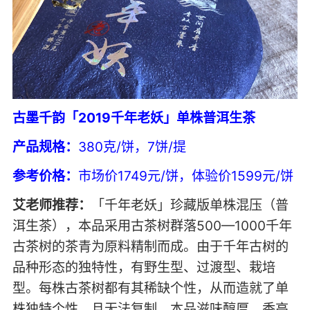
古墨千韵「2019
千年老妖
」
单株普洱生茶
产品规格：
380克/饼，7饼/提
参考价格：
市场价1749元/饼，体验价1599元/饼
艾老师推荐：
「千年老妖」珍藏版单株混压（普
洱生茶），本品采用古茶树群落500—1000千年
古茶树的茶青为原料精制而成。由于千年古树的
品种形态的独特性，有野生型、过渡型、栽培
型。每株古茶树都有其稀缺个性，从而造就了单
株独特个性，且无法复制，本品滋味醇厚，香高