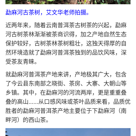
勐麻河古茶树，艾文华老师拍摄。
近两年来，随着云南普洱茶古树茶的兴起，勐麻
河古树茶林渐渐被茶商识得，加之产地自然生态
保护较好，古树茶林茶树粗壮，这独天得厚的自
然环境造就了勐麻河普洱茶独到的品饮风味，深
受茶友青睐。
就勐麻河普洱茶产地来讲，产地极其广大，包含
了今云县东南部之晓街、茶房、大寨、大朝山等
乡镇。其中，在勐麻河的河流两岸，更是重重叠
叠的高山……从口感风味或茶叶品质来看，品质优
胜者的勐麻河普洱茶产地主要位于下勐麻河（南
畔河）的西山茶。