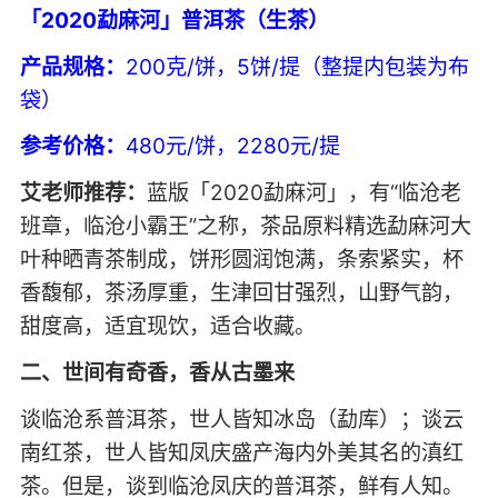
「2020勐麻河」普洱茶（生茶）
产品规格：
200克/饼，5饼/提（整提内包装为布
袋）
参考价格：
480元/饼，2280元/提
艾老师推荐：
蓝版「2020勐麻河」，有“临沧老
班章，临沧小霸王”之称，茶品原料精选勐麻河大
叶种晒青茶制成，饼形圆润饱满，条索紧实，杯
香馥郁，茶汤厚重，生津回甘强烈，山野气韵，
甜度高，适宜现饮，适合收藏。
二、世间有奇香，香从古墨来
谈临沧系普洱茶，世人皆知冰岛（勐库）；谈云
南红茶，世人皆知凤庆盛产海内外美其名的滇红
茶。但是，谈到临沧凤庆的普洱茶，鲜有人知。