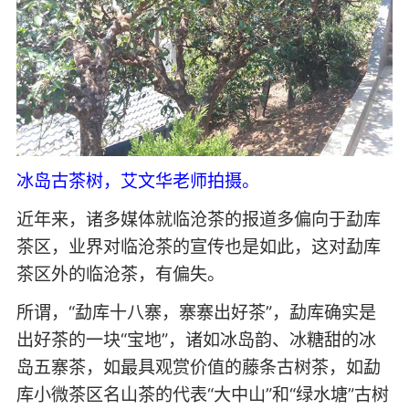
冰岛古茶树，
艾文华老师拍摄
。
近年来，诸多媒体就临沧茶的报道多偏向于勐库
茶区，业界对临沧茶的宣传也是如此，这对勐库
茶区外的临沧茶，有偏失。
所谓，“勐库十八寨，寨寨出好茶”，勐库确实是
出好茶的一块“宝地”，诸如冰岛韵、冰糖甜的冰
岛五寨茶，如最具观赏价值的藤条古树茶，如勐
库小微茶区名山茶的代表“大中山”和“绿水塘”古树