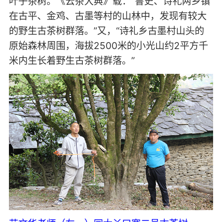
叶子茶树。《云茶大典》载：“鲁史、诗礼两乡镇
在古平、金鸡、古墨等村的山林中，发现有较大
的野生古茶树群落。”又，“诗礼乡古墨村山头的
原始森林周围，海拔2500米的小光山约2平方千
米内生长着野生古茶树群落。”