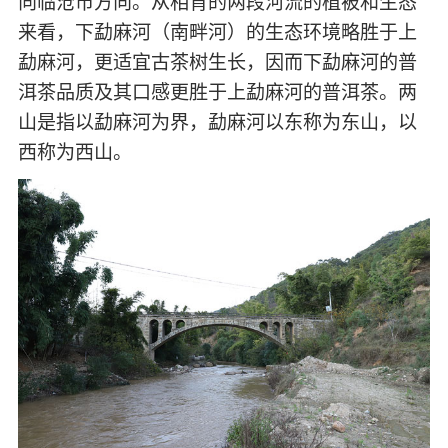
向临沧市方向。从相背的两段河流的植被和生态
来看，下勐麻河（南畔河）的生态环境略胜于上
勐麻河，更适宜古茶树生长，因而下勐麻河的普
洱茶品质及其口感更胜于上勐麻河的普洱茶。两
山是指以勐麻河为界，勐麻河以东称为东山，以
西称为西山。