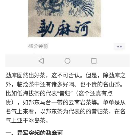
勐库固然出好茶，这不可否认。但是，除勐库之
外，临沧茶中还有诸多好喝、也不贵的名山茶。
比如低海拔茶的代表“昔归”（这个还真有点
贵），如邦东马台一带的云南岩茶等。单单是从
名气上来看，以邦东茶为代表的的昔归茶，在名
气上亚于冰岛茶。
一、异军突起的勐麻河