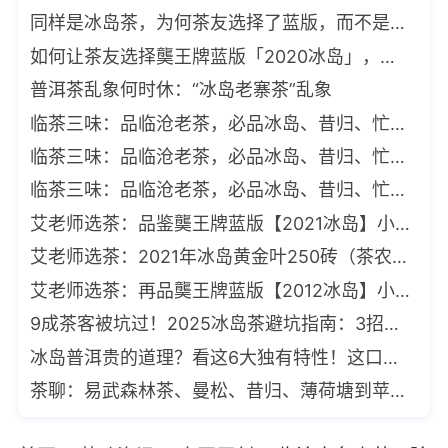
同样是冰岛茶，为何茶友选择了蓝版，而不是其他？「茶叶销售实战」
如何让茶友选择龑王牌蓝版「2020冰岛」，而不是其他？
普洱茶乱象何时休：“冰岛老寨茶”乱象
临茶三味：品临沧老茶，必品冰岛、昔归、忙肺是也（一）
临茶三味：品临沧老茶，必品冰岛、昔归、忙肺是也（二）
临茶三味：品临沧老茶，必品冰岛、昔归、忙肺是也（三）
艾老师选茶：品鉴龑王牌蓝版【2021冰岛】小饼（2012年老料新压）
艾老师选茶：2021年冰岛黄金叶250砖（茶农签名版）品质怎么样？
艾老师选茶：再品龑王牌蓝版【2012冰岛】小饼
9成茶客被坑过！2025冰岛茶避坑指南：3招识破假货
冰岛普洱贵的道理？看这6大独有特性！这口独一无二的“冰糖韵”就是答案
茶聊：易武森林茶、曼松、昔归、薄荷塘到苹果绿、金丝带班章孔雀饼