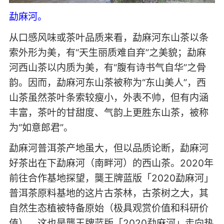
勐麻河。
从口感风味或茶叶品质来看，勐麻河东山茶以条
索外形为美，有“天生丽质难自弃”之美貌；勐麻
河西山茶以内质为美，有“腹有诗书气自华”之骨
韵。因而，勐麻河东山茶被称为“东山美人”，西
山茶虽然茶叶条索较瘦小，外表不帅，但有内涵
丰富，茶叶的甘甜度、气韵上更胜东山茶，被称
为“如意郎君”。
勐麻河普洱茶产地虽大，但以品质论断，勐麻河
好茶出在下勐麻河（南畔河）的西山茶。2020年
前往合作基地探望，龑王牌蓝版「2020勐麻河」
普洱茶原料基地的这片古茶林，古茶树之大，其
自然生态植被特备原始（极具观赏价值和科研价
值），这也是龑王牌蓝版「2020勐麻河」走向热