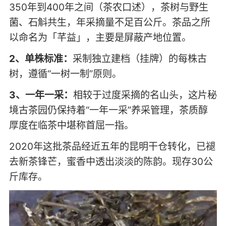
350年到400年之间（茶农口述），茶树与野生
菌、石斛共生，年采摘量不足百公斤。茶品之所
以命名为「芊益」，主要是屏蔽产地位置。
2、单株标准：
采制独立建档（挂牌）的每株古
树，遵循“一树一制”原则。
3、一年一采：
相较于过度采摘的名山头，这片秘
境古茶园仍保持着“一年一采”养采管理，茶质醇
厚度在临茶中堪称首屈一指。
2020年这批茶品经近五年的昆明干仓转化，已褪
去新茶锋芒，蜜香中透出淡淡的陈韵。现存30公
斤库存。