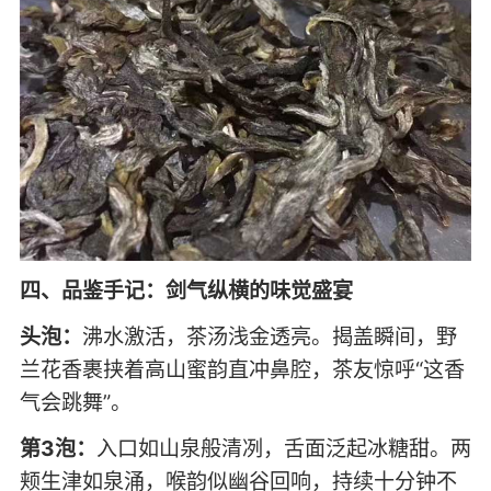
四、品鉴手记：剑气纵横的味觉盛宴
头泡：
沸水激活，茶汤浅金透亮。揭盖瞬间，野
兰花香裹挟着高山蜜韵直冲鼻腔，茶友惊呼“这香
气会跳舞”。
第3泡：
入口如山泉般清冽，舌面泛起冰糖甜。两
颊生津如泉涌，喉韵似幽谷回响，持续十分钟不