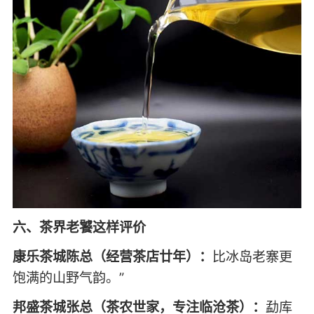
六、茶界老饕这样评价
康乐茶城陈总（经营茶店廿年）：
比冰岛老寨更
饱满的山野气韵。”
邦盛茶城张总（茶农世家，专注临沧茶）：
勐库