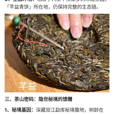
「芊益青饼」所在地，仍保持完整的生态链。
三、茶山密码：隐世秘境的馈赠
1、秘境基因：
深藏双江勐库秘境腹地，树龄在