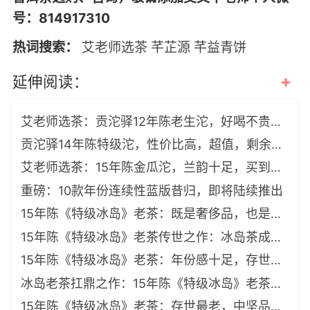
号：814917310
热词搜索：
艾老师选茶
芊芷源
芊益青饼
+
延伸阅读：
艾老师选茶：贡沱驿12年陈老生沱，好喝不贵，滋味厚重浓酽
贡沱驿14年陈特级沱，性价比高，超值，剩余13公斤了
艾老师选茶：15年陈金瓜沱，兰韵十足，买到就是福，限量88沱
重磅：10款年份连续性蓝版昔归，即将陆续推出
15年陈《特级冰岛》老茶：既是奢侈品，也是“古董级饮品”
15年陈《特级冰岛》老茶传世之作：冰岛茶成名史的活见证
15年陈《特级冰岛》老茶：年份感十足，存世最老的一款冰岛茶
冰岛老茶扛鼎之作：15年陈《特级冰岛》老茶，存世最老的一款冰岛茶
15年陈《特级冰岛》老茶：存世最老，中坚品牌出品，艾老师推荐加持