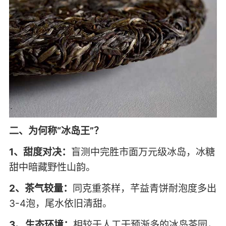
二、为何称“冰岛王”？
1、甜度对决：
盲测中完胜市面万元级冰岛，冰糖
甜中暗藏野性山韵。
2、茶气较量：
同克重茶样，芊益青饼耐泡度多出
3-4泡，尾水依旧清甜。
3、生态环境：
相较于人工干预渐多的冰岛茶园，