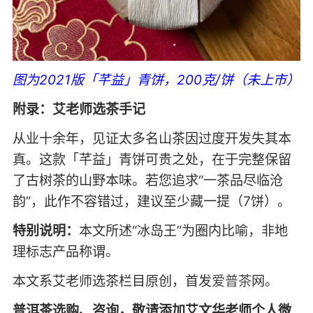
图为2021版「芊益」青饼，200克/饼（未上市）
附录：艾老师选茶手记
从业十余年，见证太多名山茶因过度开发失其本
真。这款「芊益」青饼可贵之处，在于完整保留
了古树茶的山野本味。若您追求“一茶品尽临沧
韵”，此作不容错过，建议至少藏一提（7饼）。
特别说明：
本文所述“冰岛王”为圈内比喻，非地
理标志产品称谓。
本文系艾老师选茶栏目原创，首发
爱普茶
网。
普洱茶选购、咨询，敬请添加艾文华老师个人微