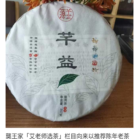
龑王家「艾老师选茶」栏目向来以推荐陈年老茶