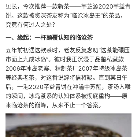
见长，今次推荐一款新茶——芊芷源2020芊益青
饼。这款被资深茶友称为“临沧冰岛王”的茶品，
究竟有何过人之处？
一、缘起：一杯颠覆认知的临沧茶
五年前初遇这款茶时，老友反复念叨“这茶能碾压
市面上九成冰岛”。彼时我正沉浸于品鉴私藏款
2006年冰岛老寨、精制茶厂2007年特级冰岛茶
等经典老茶，对这番说辞将信将疑。直到某日午
后，一泡2020芊益青饼在冲瀹中苏醒，茶汤入喉
的瞬间，冰岛茶系的认知体系被彻底重构——原
来临沧茶的巅峰，从来不止一个答案。