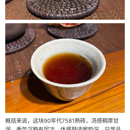
概括来说，这块90年代7581熟砖，汤感稠厚甘
润，香气沉稳有层次，体感舒适喉韵深。日常品