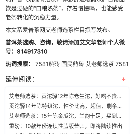
饮是过硬的“口粮熟茶”，存着慢慢喝，也能感受
老茶转化的沉稳力量。
本文系
爱普茶
网艾老师
选茶
栏目撰写发布。
普洱茶选购、咨询，敬请添加艾文华老师个人微
号：814917310
热词搜索：
7581熟砖
国民熟砖
艾老师选茶
7581
+
延伸阅读：
艾老师选茶：贡沱驿12年陈老生沱，好喝不贵，滋味厚重浓酽
贡沱驿14年陈特级沱，性价比高，超值，剩余13公斤了
艾老师选茶：15年陈金瓜沱，兰韵十足，买到就是福，限量88沱
重磅：10款年份连续性蓝版昔归，即将陆续推出