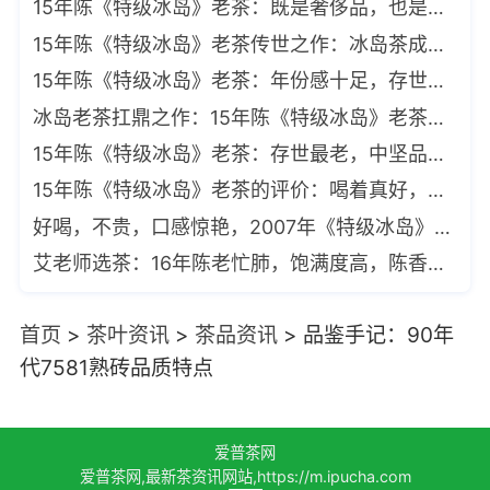
15年陈《特级冰岛》老茶：既是奢侈品，也是“古董级饮品”
15年陈《特级冰岛》老茶传世之作：冰岛茶成名史的活见证
15年陈《特级冰岛》老茶：年份感十足，存世最老的一款冰岛茶
冰岛老茶扛鼎之作：15年陈《特级冰岛》老茶，存世最老的一款冰岛茶
15年陈《特级冰岛》老茶：存世最老，中坚品牌出品，艾老师推荐加持
15年陈《特级冰岛》老茶的评价：喝着真好，挺惊艳的
好喝，不贵，口感惊艳，2007年《特级冰岛》老茶深受追捧
艾老师选茶：16年陈老忙肺，饱满度高，陈香陈韵足（2006年）
首页
>
茶叶资讯
>
茶品资讯
>
品鉴手记：90年
代7581熟砖品质特点
爱普茶网
爱普茶网,最新茶资讯网站,https://m.ipucha.com