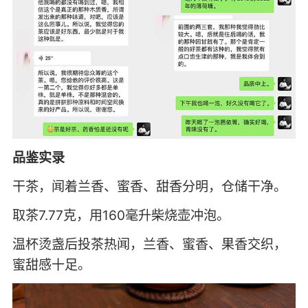
品鉴实录
干茶，闻着兰香、蜜香、甜香分明，仓储干净。
取茶7.77克，用160毫升柴烧壶冲泡。
温杯烫盏后投茶热闻，兰香、蜜香、果香交织，
蜜甜感十足。