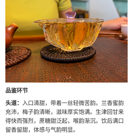
品鉴环节
头道：
入口清甜，带着一丝轻微苦韵。兰香蜜韵
充沛，梅子韵清晰，滋味厚实饱满。生津回甘来
得快而强烈，蔗糖甜泛起，喉韵渐沉。饮后满口
留香留甜，体感与气韵明显。