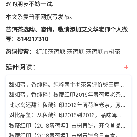
欢的朋友不妨一试。
本文系
爱普茶
网撰写发布。
普洱茶选购、咨询，敬请添加艾文华老师个人微
号：814917310
热词搜索：
红印薄荷塘
薄荷塘
薄荷塘古树茶
+
延伸阅读：
甜如蜜，香纯粹。纯粹两个老茶客评价龑王牌私藏版红印2016薄荷塘老茶
甜如蜜，香纯粹！私藏红印2016年薄荷塘老茶，让老茶客直呼“太难得”
比冰岛还甜？私藏红印2016年薄荷塘老茶，藏着易武之巅的蜜韵！
对比品鉴：从私藏红印2015到2016，品味薄荷塘的转化轨迹
私藏红印【2018薄荷塘】古树青饼，开仓首品，只有19饼
私藏红印【2018薄荷塘】古树青饼今日首发，入口蔗糖甜，喉韵凉润