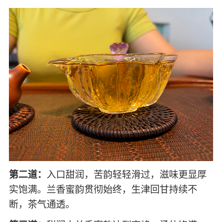
第二道：
入口甜润，苦韵轻轻滑过，滋味更显厚
实饱满。兰香蜜韵贯彻始终，生津回甘持续不
断，茶气通透。