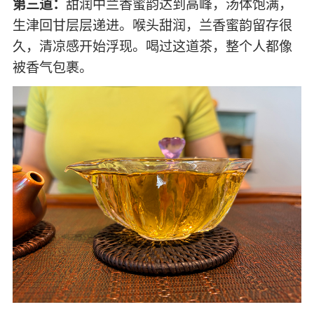
第三道：
甜润中兰香蜜韵达到高峰，汤体饱满，
生津回甘层层递进。喉头甜润，兰香蜜韵留存很
久，清凉感开始浮现。喝过这道茶，整个人都像
被香气包裹。