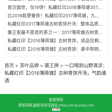
首次面世，仅19饼！私藏红印2018薄荷塘357克青饼，8年陈化的顶级私藏
比2018款更奢侈！私藏红印2017薄荷塘，九年陈化，散泡分享，整饼不售
私藏红印2017薄荷塘古树青饼开汤：整体品质比2018款更胜一筹
龑王家最不愿卖的茶之一：2017薄荷塘古树青饼品鉴手记
私藏红印【2016薄荷塘】古树青饼，成品仅剩1饼，静待有缘人
私藏红印【2016薄荷塘】古树青饼：柔中带刚，清凉韵足
首页
>
茶叶品牌
>
龑王牌
>
一口喝到山野清凉：
私藏红印【2016薄荷塘】古树青饼开汤，气韵通
透
爱普茶网
爱普茶网,最新茶资讯网站,https://m.ipucha.com