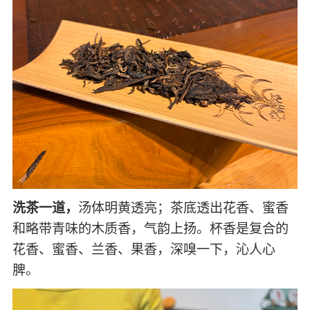
洗茶一道，
汤体明黄透亮；茶底透出花香、蜜香
和略带青味的木质香，气韵上扬。杯香是复合的
花香、蜜香、兰香、果香，深嗅一下，沁人心
脾。