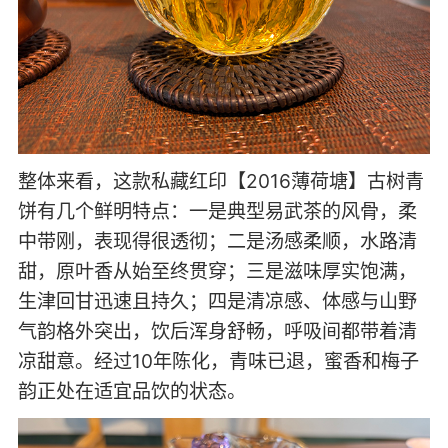
整体来看，这款私藏红印【2016薄荷塘】古树青
饼有几个鲜明特点：一是典型易武茶的风骨，柔
中带刚，表现得很透彻；二是汤感柔顺，水路清
甜，原叶香从始至终贯穿；三是滋味厚实饱满，
生津回甘迅速且持久；四是清凉感、体感与山野
气韵格外突出，饮后浑身舒畅，呼吸间都带着清
凉甜意。经过10年陈化，青味已退，蜜香和梅子
韵正处在适宜品饮的状态。