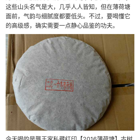
这些山头名气是大，几乎人人皆知，但在薄荷塘
面前，气韵与细腻度都要低头。不过，要喝懂它
的高级感，确实需要一点静心品鉴的功夫。
今天喝的是龑王家私藏红印【2016薄荷塘】古树