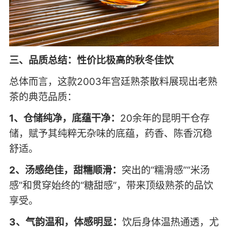
三、品质总结：性价比极高的秋冬佳饮
总体而言，这款2003年宫廷熟茶散料展现出老熟
茶的典范品质：
1、仓储纯净，底蕴干净：
20余年的昆明干仓存
储，赋予其纯粹无杂味的底蕴，药香、陈香沉稳
舒适。
2、汤感绝佳，甜糯顺滑：
突出的“糯滑感”“米汤
感”和贯穿始终的“糖甜感”，带来顶级熟茶的品饮
享受。
3、气韵温和，体感明显：
饮后身体温热通透，尤