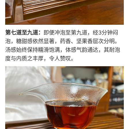
第七道至九道：
即便冲泡至第九道，经3分钟闷
泡，糖甜感依然显著，药香、坚果香层次分明。
汤感始终保持糯滑饱满，体感气韵通达，其耐泡
度与内质之丰厚，令人赞叹。