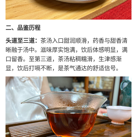
二、品鉴历程
头道至三道：
茶汤入口甜润顺滑，药香与甜香清
晰融于汤中。滋味厚实饱满，饮后体感明显，满
口留香。至第三道，茶汤粘稠糯滑，生津感渐
显，饮后打嗝不断，是茶气通达的舒适信号。