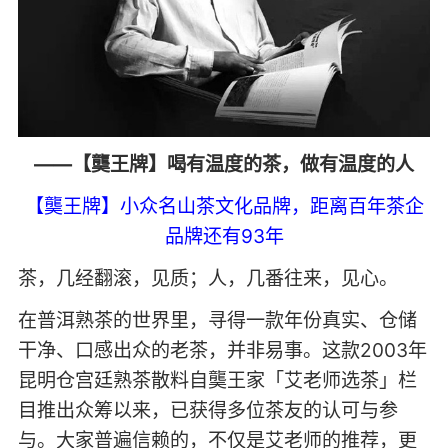
——【龑王牌】喝有温度的茶，做有温度的人
【龑王牌】小众名山茶文化品牌，距离百年茶企
品牌还有93年
茶，几经翻滚，见质；人，几番往来，见心。
在普洱熟茶的世界里，寻得一款年份真实、仓储
干净、口感出众的老茶，并非易事。这款2003年
昆明仓宫廷熟茶散料自龑王家「艾老师选茶」栏
目推出众筹以来，已获得多位茶友的认可与参
与。大家普遍信赖的，不仅是艾老师的推荐，更