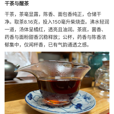
干茶与醒茶
干茶，茶毫显露，陈香、面包香纯正，仓储干
净。取茶8.16克，投入150毫升柴烧壶。沸水轻润
一道，汤体呈橘红，透亮且油润。茶底，菌香、
药香与面粉甜香沉稳释放；公杯，药香与陈香浓
郁集中，仅闻杯香，已有气韵通透之感。