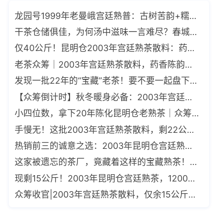
龙园号1999年老曼峨宫廷熟普：古树苦韵+糯甜米汤感，现存18饼
干茶仓储俱佳，为何汤中滋味一言难尽？春城福字饼铁饼熟普评测
仅40公斤！昆明仓2003年宫廷熟茶散料：药香糯滑，1200/公斤众筹
老茶众筹｜2003年宫廷熟茶散料，药香陈韵，体感十足，40公斤
发现一批22年的“宝藏”老茶！要不要一起盘下这40公斤宫廷熟料？
【众筹倒计时】秋冬暖身必备：2003年宫廷熟茶众筹，40公斤售完即止
小四位数，拿下20年陈化昆明仓老熟茶｜众筹即将截止
手慢无！这批2003年宫廷熟茶散料，剩22公斤！众筹倒计时！
热销前三的诚意之选：2003年昆明仓宫廷熟茶散料品鉴与众筹收官在即
这家被遗忘的茶厂，竟藏着这样的宝藏熟茶！宜良茶厂2002年宫廷贡饼品鉴
现剩15公斤！2003年昆明仓宫廷熟茶，1200元一公斤的“捡漏价”！
众筹收官|2003年宫廷熟茶散料，仅余15公斤。9月30日截止