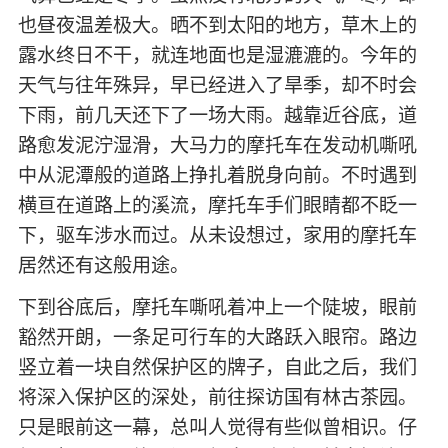
也昼夜温差极大。晒不到太阳的地方，草木上的
露水终日不干，就连地面也是湿漉漉的。今年的
天气与往年殊异，早已经进入了旱季，却不时会
下雨，前几天还下了一场大雨。越靠近谷底，道
路愈发泥泞湿滑，大马力的摩托车在发动机嘶吼
中从泥潭般的道路上挣扎着脱身向前。不时遇到
横亘在道路上的溪流，摩托车手们眼睛都不眨一
下，驱车涉水而过。从未设想过，家用的摩托车
居然还有这般用途。
下到谷底后，摩托车嘶吼着冲上一个陡坡，眼前
豁然开朗，一条足可行车的大路跃入眼帘。路边
竖立着一块自然保护区的牌子，自此之后，我们
将深入保护区的深处，前往探访国有林古茶园。
只是眼前这一幕，总叫人觉得有些似曾相识。仔