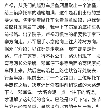
卢禄，从我们的越野车后备厢里取出一个油桶，
给三辆摩托车的油箱加满，这个是我们出行的重
要保障。晓雷骑着摩托车驮着董董姑娘，卢禄骑
着摩托车带着王刘甜，我坐上了邓军的摩托车头
前带路。出了院子，卢禄习惯性的想要我丁家下
寨方向走，邓军摆手示意他向上往大漆树方向。
据邓军介绍：以往都是走老路，现在都是走新
路。车出丁家寨，行不数公里，路边出现了一块
弯弓河长公示牌。邓军停下来等后面的两辆摩托
车跟上来，然后左转沿着土路往峡谷深处驶去，
行至半路，眼前出现了一个岔路口，三位摩托车
手商议之后，决定还是沿着眼前稍宽点的大路走
下去。邓军说：“大路会泥一点。”往下的路途，
才理解了这句话的含义。已经是12月下旬，按节
气算已经是冬季。虽然没有北方的天气严寒，却