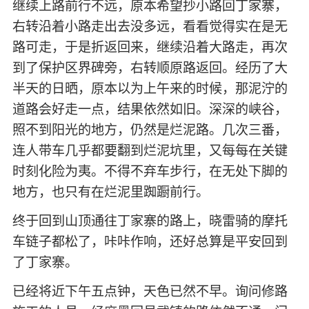
继续上路前行不远，原本希望抄小路回丁家寨，
右转沿着小路走出去没多远，看看觉得实在是无
路可走，于是折返回来，继续沿着大路走，再次
到了保护区界碑旁，右转顺原路返回。经历了大
半天的日晒，原本以为上午来的时候，那泥泞的
道路会好走一点，结果依然如旧。深深的峡谷，
照不到阳光的地方，仍然是烂泥路。几次三番，
连人带车几乎都要翻到烂泥坑里，又每每在关键
时刻化险为夷。不得不弃车步行，在无处下脚的
地方，也只有在烂泥里踟蹰前行。
终于回到山顶通往丁家寨的路上，晓雷骑的摩托
车链子都松了，咔咔作响，还好总算是平安回到
了丁家寨。
已经将近下午五点钟，天色已然不早。询问修路