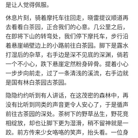
是让人觉得佩服。
休息片刻，骑着摩托车往回走，晓雷提议顺道再
去看看
白茶园
，正合我们的心意。几公里之后，
在即将下山的转弯处，我们停下摩托车，步行沿
着悬崖峭壁边上的小路前往白茶园。脚下是露水
打湿后的杂草，右手边是深不见底的深渊，倘若
一个不小心，跌下悬崖定然粉身碎骨。提着小心
一步步向前走，过了一条清浅的溪流，右手边就
是国有林白茶园古茶园。
隐隐约约听到有人讲话，在这茂密的森林中，再
没有比听到同类的声音更令人安心了，于是循声
前往古茶园的深处。茶树下的野草丛生，野花竞
相绽放，却也让脚下更为湿滑，稍不留神就是一
跤。前方传来少女咯咯的笑声，抬头看。一位身