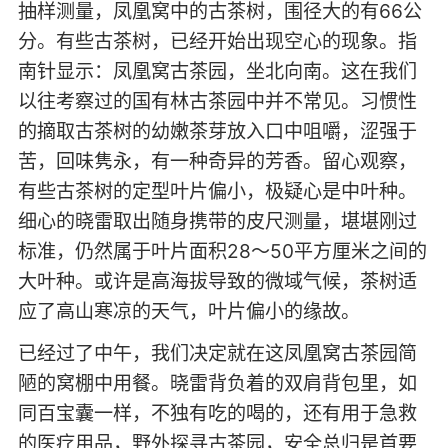
抽样测量，凤凰窝中的古茶树，围径大的有66公
分。有些古茶树，已经开始出现空心的现象。指
南针显示：凤凰窝古茶园，坐北向南。这在我们
以往考察过的国有林古茶园中并不常见。习惯性
的摘取古茶树的幼嫩茶芽放入口中咀嚼，涩强于
苦，回味隽永，有一种奇异的芳香。留心观察，
有些古茶树的定型叶片偏小，极疑心是中叶种。
细心的晓雷取出随身携带的皮尺测量，堪堪刚过
标准，仍然属于叶片面积28～50平方厘米之间的
大叶种。或许是高海拔导致的微域气候，茶树适
应了高山寒凉的天气，叶片偏小的缘故。
已经过了中午，我们决定就在这凤凰窝古茶园简
陋的窝棚中用餐。晓雷背负着的双肩背包里，如
同百宝囊一样，不独有吃的喝的，还有用于急救
的医疗用品，野外探寻古茶园，安全总归是首要