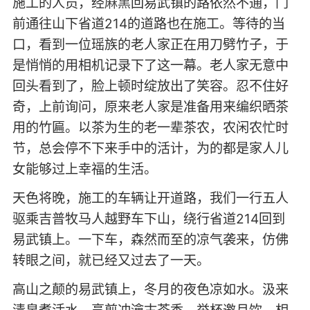
施工的人员，经
麻黑
回易武镇的路依然不通，门
前通往山下省道214的道路也在施工。等待的当
口，看到一位瑶族的老人家正在用刀劈竹子，于
是悄悄的用相机记录下了这一幕。老人家无意中
回头看到了，脸上顿时绽放出了笑容。忍不住好
奇，上前询问，原来老人家是准备用来编织晒茶
用的竹匾。以茶为生的老一辈茶农，农闲农忙时
节，总会停不下来手中的活计，为的都是家人儿
女能够过上幸福的生活。
天色将晚，施工的车辆让开道路，我们一行五人
驱乘吉普牧马人越野车下山，绕行省道214回到
易武镇上。一下车，森然而至的凉气袭来，仿佛
转眼之间，就已经又过去了一天。
高山之颠的易武镇上，冬月的夜色凉如水。汲来
清泉煮活水，烹煎冲瀹古茶香。举杯邀月饮，相