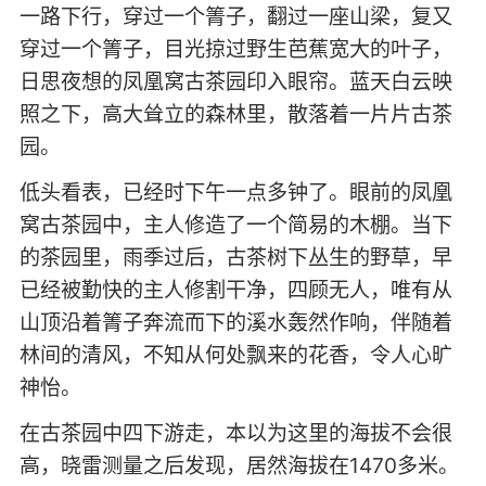
一路下行，穿过一个箐子，翻过一座山梁，复又
穿过一个箐子，目光掠过野生芭蕉宽大的叶子，
日思夜想的凤凰窝古茶园印入眼帘。蓝天白云映
照之下，高大耸立的森林里，散落着一片片古茶
园。
低头看表，已经时下午一点多钟了。眼前的凤凰
窝古茶园中，主人修造了一个简易的木棚。当下
的茶园里，雨季过后，古茶树下丛生的野草，早
已经被勤快的主人修割干净，四顾无人，唯有从
山顶沿着箐子奔流而下的溪水轰然作响，伴随着
林间的清风，不知从何处飘来的花香，令人心旷
神怡。
在古茶园中四下游走，本以为这里的海拔不会很
高，晓雷测量之后发现，居然海拔在1470多米。