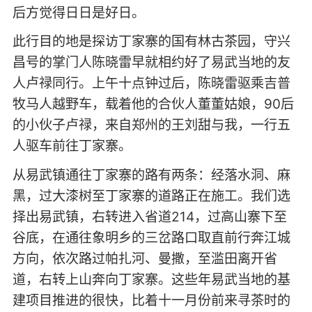
后方觉得日日是好日。
此行目的地是探访丁家寨的国有林古茶园，守兴
昌号的掌门人陈晓雷早就相约好了易武当地的友
人卢禄同行。上午十点钟过后，陈晓雷驱乘吉普
牧马人越野车，载着他的合伙人董董姑娘，90后
的小伙子卢禄，来自郑州的王刘甜与我，一行五
人驱车前往丁家寨。
从易武镇通往丁家寨的路有两条：经落水洞、麻
黑，过大漆树至丁家寨的道路正在施工。我们选
择出易武镇，右转进入省道214，过高山寨下至
谷底，在通往象明乡的三岔路口取直前行奔江城
方向，依次路过帕扎河、曼撒，至滥田离开省
道，右转上山奔向丁家寨。这些年易武当地的基
建项目推进的很快，比着十一月份前来寻茶时的