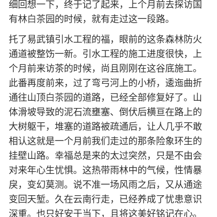
细回想一下，终于记了起来，上个月前去探访国
有林
白茶
园的时候，就有走过这一段路。
托了易武镇引水工程的福，眼前的这条森林防火
通道被整饬一新。引水工程的施工进度很快，上
个月前来访茶的时候，尚且刚刚在这谷底施工。
此番再度前来，过了弯弓河上的小桥，逶迤曲折
通往山顶
白茶
园的道路，已经全部修复好了。山
体滑坡导致的泥石流壅塞、倒伏后横亘在路上的
大树躯干，堆塞的道路被疏通后，让人几乎不敢
相认这就是一个月前我们走过的那条险象环生的
挂壁山路。幸福总是来的太过突然，只是不由会
对来年心生忧惧。这热带雨林中的气候，性情暴
戾，变幻莫测。说不准一场风雨之后，又从通途
变回天堑。久在云南行走，已经养成了忧患意识
深重。也只好安于当下，且将这美好铭记在心。