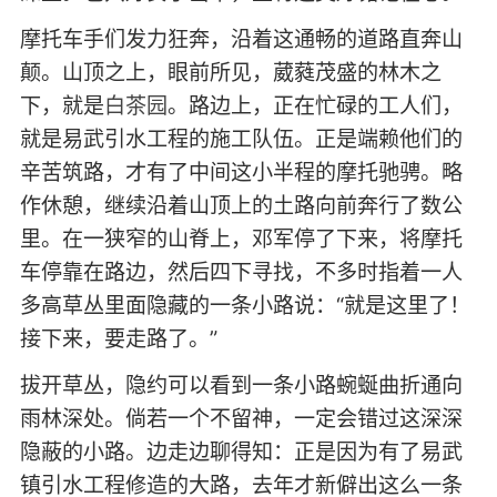
摩托车手们发力狂奔，沿着这通畅的道路直奔山
颠。山顶之上，眼前所见，葳蕤茂盛的林木之
下，就是
白茶园
。路边上，正在忙碌的工人们，
就是易武引水工程的施工队伍。正是端赖他们的
辛苦筑路，才有了中间这小半程的摩托驰骋。略
作休憩，继续沿着山顶上的土路向前奔行了数公
里。在一狭窄的山脊上，邓军停了下来，将摩托
车停靠在路边，然后四下寻找，不多时指着一人
多高草丛里面隐藏的一条小路说：“就是这里了！
接下来，要走路了。”
拔开草丛，隐约可以看到一条小路蜿蜒曲折通向
雨林深处。倘若一个不留神，一定会错过这深深
隐蔽的小路。边走边聊得知：正是因为有了易武
镇引水工程修造的大路，去年才新僻出这么一条