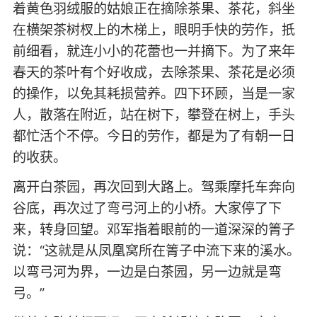
着黄色羽绒服的姑娘正在摘除茶果、茶花，斜坐
在横架茶树杈上的木梯上，眼明手快的劳作，扺
前细看，就连小小的花蕾也一并摘下。为了来年
春天的茶叶有个好收成，去除茶果、茶花是必须
的操作，以免其耗损营养。四下环顾，当是一家
人，散落在附近，站在树下，攀登在树上，手头
都忙活个不停。今日的劳作，都是为了有朝一日
的收获。
离开白茶园，再次回到大路上。驾乘摩托车奔向
谷底，再次过了弯弓河上的小桥。大家停了下
来，转身回望。邓军指着眼前的一道深深的箐子
说：“这就是从凤凰窝所在箐子中流下来的溪水。
以弯弓河为界，一边是白茶园，另一边就是弯
弓。”