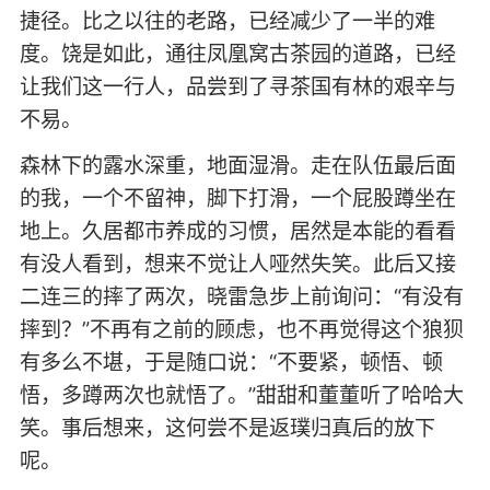
捷径。比之以往的老路，已经减少了一半的难
度。饶是如此，通往凤凰窝古茶园的道路，已经
让我们这一行人，品尝到了寻茶国有林的艰辛与
不易。
森林下的露水深重，地面湿滑。走在队伍最后面
的我，一个不留神，脚下打滑，一个屁股蹲坐在
地上。久居都市养成的习惯，居然是本能的看看
有没人看到，想来不觉让人哑然失笑。此后又接
二连三的摔了两次，晓雷急步上前询问：“有没有
摔到？”不再有之前的顾虑，也不再觉得这个狼狈
有多么不堪，于是随口说：“不要紧，顿悟、顿
悟，多蹲两次也就悟了。”甜甜和董董听了哈哈大
笑。事后想来，这何尝不是返璞归真后的放下
呢。