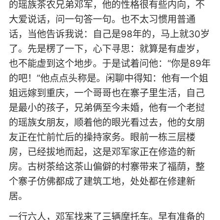
的瑶族茶农兄弟邓军，他的性格很有些内向，不
大爱说话，问一句答一句。也不太习惯用普通
话，当他告诉我说：自己是98年的，马上就30岁
了。先是楞了一下，心下寻思：就算是有虚岁，
也不能虚到这个地步。于是试着问他：“你是89年
的吧！”他点点头称是。闲聊中得知：他有一个姐
姐远嫁到重庆，一个哥哥也在寨子里生活，自己
是最小的孩子，兄弟俩至今未婚，他有一个老挝
的瑶族女朋友，顺着他的眼光看过去，他的女朋
友正在忙前忙后的操持家务。眼前一栋三层楼
房，已经拔地而起，这是邓军家正在修造的新
房。古树茶给这茶山偏僻的村寨带来了福荫，整
个寨子仿佛都成了建筑工地，处处都在修建新
居。
一行六人，邓军找来了三辆摩托车。早有准备的