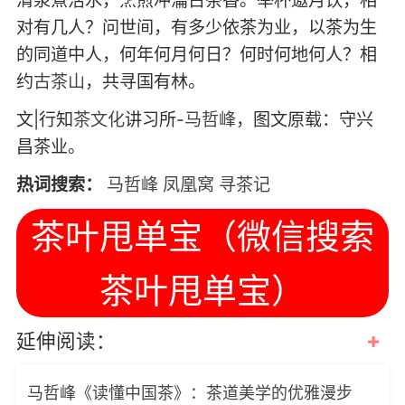
对有几人？问世间，有多少依茶为业，以茶为生
的同道中人，何年何月何日？何时何地何人？相
约
古茶山
，共寻国有林。
文|行知
茶文化
讲习所-
马哲峰
，图文原载：守兴
昌茶业。
热词搜索：
马哲峰
凤凰窝
寻茶记
茶叶甩单宝（微信搜索
茶叶甩单宝）
+
延伸阅读：
马哲峰《读懂中国茶》：茶道美学的优雅漫步