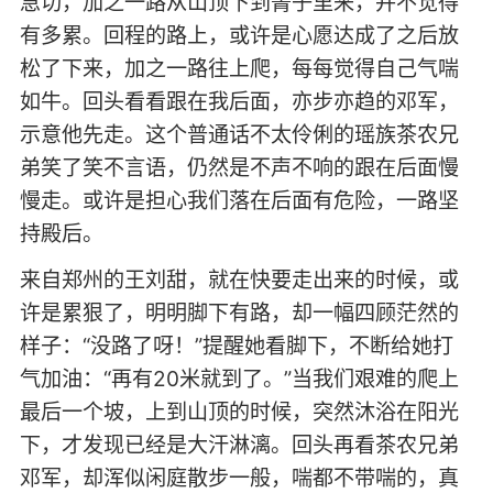
急切，加之一路从山顶下到箐子里来，并不觉得
有多累。回程的路上，或许是心愿达成了之后放
松了下来，加之一路往上爬，每每觉得自己气喘
如牛。回头看看跟在我后面，亦步亦趋的邓军，
示意他先走。这个普通话不太伶俐的瑶族茶农兄
弟笑了笑不言语，仍然是不声不响的跟在后面慢
慢走。或许是担心我们落在后面有危险，一路坚
持殿后。
来自郑州的王刘甜，就在快要走出来的时候，或
许是累狠了，明明脚下有路，却一幅四顾茫然的
样子：“没路了呀！”提醒她看脚下，不断给她打
气加油：“再有20米就到了。”当我们艰难的爬上
最后一个坡，上到山顶的时候，突然沐浴在阳光
下，才发现已经是大汗淋漓。回头再看茶农兄弟
邓军，却浑似闲庭散步一般，喘都不带喘的，真