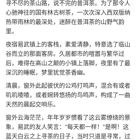
寻不尽的茶山路，说不完的普洱茶。为了那令人
心驰神往的国有林古树茶，一次次深入西双版纳
热带雨林的最深处，迷醉在普洱茶的山野气韵
里。
夜宿易武镇上的客栈，素爱清静，特意选了临山
谷而立的那面客房。久居都市的喧嚣与繁华过
后，难得在高山之颠的小镇上落脚，夜里有了最
深沉的睡眠，梦里犹觉茶香幽。
清晨，窗外此起彼伏的公鸡打鸣声，混合有或者
叽叽喳喳，或者婉转悠扬的鸟鸣声，构成了一曲
天然的晨起交响乐。
窗外云海茫茫，年年岁岁惯看了这云雾缭绕的景
象，易武的友人笑言：“每天都一样！”是啊！这
蓝天白云之上寻茶的日子，当时只道是寻常，过