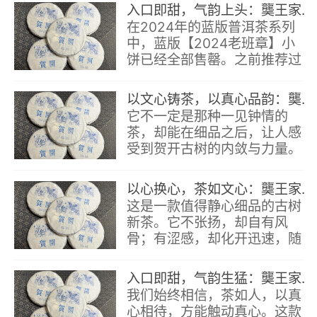
之美的茶友来说，这是一份值
入口即甜，气韵上头：龑王家蓝版贺开古树的真心滋味
得珍藏的时光礼物。
在2024年的蓝版普洱茶系列
中，蓝版【2024老班章】小
饼已经全部售罄。之前推荐过
的有蓝版【2024老曼峨】小
饼和蓝版【2024南香子】小
以文心铸茶，以真心品韵：龑王家蓝版贺开古树，饮之入心。
饼，而眼前这款蓝版【2024
它不一定是那种一见钟情的
贺开】小饼，是首次正式亮
茶，却能在细品之后，让人感
相。
受到贺开古树的内敛与力量。
新茶虽寒，但藏之数年，必能
渐入佳境。若你也是乐于等待
以心换心，茶如文心：龑王家蓝版2024贺开古树小饼品鉴记
之人，不妨留一两饼，共待时
这是一款值得静心细品的古树
光赋予的转化。
新茶。它不张扬，却自有风
骨；有涩感，却化开迅速，随
之而来的是绵长的生津与回
甘。如果你也是喜欢感受茶汤
入口即甜，气韵生猛：龑王家蓝版「2024贺开」古树小饼品鉴记
力道与山野气息的茶友
我们始终相信，茶如人，以真
心相待，方能触动真心。这款