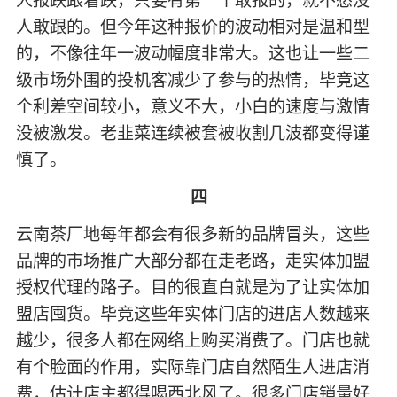
人报跌跟着跌，只要有第一个敢报的，就不愁没
人敢跟的。但今年这种报价的波动相对是温和型
的，不像往年一波动幅度非常大。这也让一些二
级市场外围的投机客减少了参与的热情，毕竟这
个利差空间较小，意义不大，小白的速度与激情
没被激发。老韭菜连续被套被收割几波都变得谨
慎了。
四
云南茶厂地每年都会有很多新的品牌冒头，这些
品牌的市场推广大部分都在走老路，走实体加盟
授权代理的路子。目的很直白就是为了让实体加
盟店囤货。毕竟这些年实体门店的进店人数越来
越少，很多人都在网络上购买消费了。门店也就
有个脸面的作用，实际靠门店自然陌生人进店消
费，估计店主都得喝西北风了。很多门店销量好