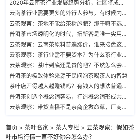
2020年云南茶行业发展趋势分析，社区将成为茶叶主要的消费场所
云南茶行业需要更多的外行人参与，有时候内行太极限
云茶观察：茶地不能给茶树施肥？那干嘛不选择森林茶
普洱茶市场透明化的时代，拓新客是唯一实用的招式
云茶观察：云南茶原料普遍涨价，谁来接盘这些茶原料
云茶观察：茶行业需不要资本？为什么茶行业很多人都很排斥资本运作
云茶观察：茶叶到底还是贵的吧？不然怎么会那么多人不喝茶呢
普洱茶的极致体验来源于民间泡茶喝茶人的智慧
茶叶店开得越大越赚钱吗？有钱人的想法普通人理解不了
普洱茶创造个概念词容易，打造概念词形成共识很难
云茶观察：带货直播不是茶商企救命草，厂商控价为哪般
首页
>
茶叶名家
>
茶人专栏
>
云茶观察：假如茶
叶市场行情一直不好你会怎么办？