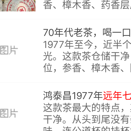
香、樟木香、药香层
汤感从一而终地厚实
70年代的老茶里，
的好东西了。
1977年至今，近半
光。这款茶仓储干净
位，参香、樟木香、
一体，药韵偶尔闪现
茶汤都醇厚饱满，耐
鸿泰昌1977年
远年
高，闷泡三分钟后依
这款茶最大的特点，
力。
干净。从头到尾没有
味，连公道杯的挂杯