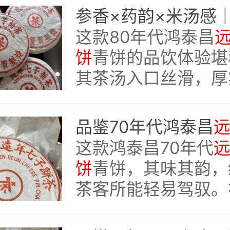
这款鸿泰昌
远年七子
（80年代港仓）品
这款80年代鸿泰昌
饼
青饼的品饮体验堪
其茶汤入口丝滑，厚
饱满如米浆；标志性
深邃药韵贯穿始终，
品鉴70年代鸿泰昌
进；生津迅猛如泉涌
这款鸿泰昌70年代
久悠长。
饼
青饼，其味其韵，
茶客所能轻易驾驭。
之浓烈如饮汤药，足
此味者却步。