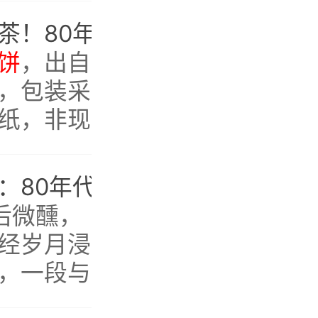
份应为
一杯难求的拍卖级老茶！80年代鸿泰昌
远年七子饼
品鉴的这
饼
，出自
，包装采
纸，非现
保存完
庄重。
参香药韵，满口清凉：80年代鸿泰昌
远年七子饼
青
午后微醺，
经岁月浸
，一段与
然开启。