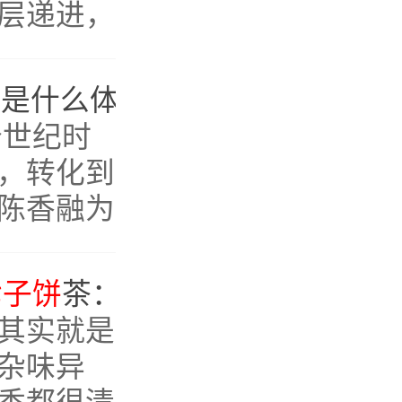
层递进，
顺滑。在
算是难得
70年代老茶，喝一口是什么体验？鸿泰昌1977年青饼真实品鉴
个世纪时
，转化到
陈香融为
。每一道
泡度极
七子饼
茶：老茶至宝，入口就是甜润和参香
然甜润有
其实就是
杂味异
香都很清