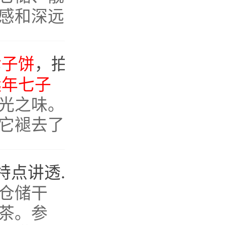
感和深远
是“老茶
七子饼
，拍卖级老茶，不可多得的岁月至宝。
远年七子
光之味。
它褪去了
下的只有
参香和丝
70年代老生茶，4个特点讲透鸿泰昌1977年
远年七
仓储干
茶。参