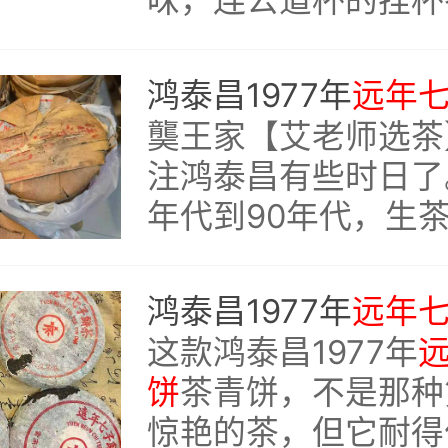
淡——也许这就是老
致该有的样子。
鸿泰昌1977年
远年
龑王家【艾老师选茶
注鸿泰昌有些时日了
年代到90年代，生
推过几款，品质确实
格自然也不便宜。
鸿泰昌1977年
远年
这款鸿泰昌1977年
饼
茶青饼，不是那种
惊艳的茶，但它耐得