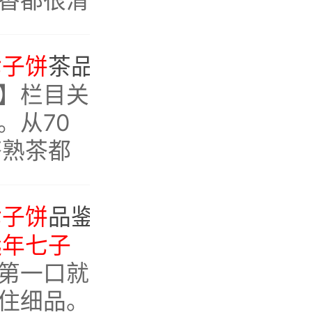
茶到了极
七子饼
茶品鉴：枣红汤、参香足、体感强，老茶就该这个味
】栏目关
。从70
茶熟茶都
出彩，价
七子饼
品鉴实录，就讲三点：干净、甜润、有体感
远年七子
第一口就
住细品。