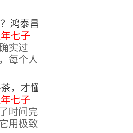
一道都有
第十道，
70年代老茶长什么样？鸿泰昌1977年远年青饼：汤感如丝绸，满口留甜香
没有明显
远年七子
确实过
，每个人
人喜欢它
能就觉得
喝过这款80年代老熟茶，才懂什么是“醇”！80年代鸿泰昌七子饼熟茶品鉴
远年七子
了时间完
它用极致