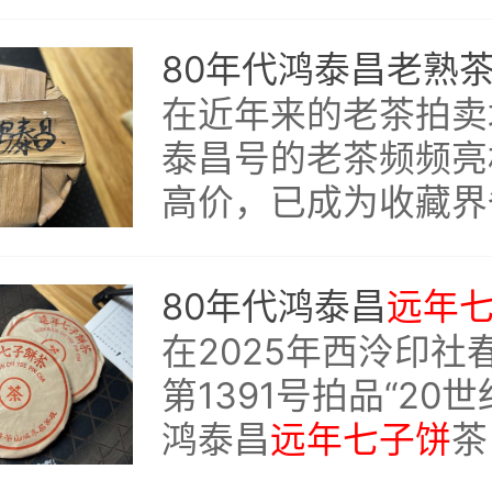
的醇滑、丰富的香气
劲的体感，诠释了优
应有的高度。
在近年来的老茶拍卖
泰昌号的老茶频频亮
高价，已成为收藏界
的热点。
80年代鸿泰昌
远年
在2025年西泠印社
第1391号拍品“20
鸿泰昌
远年七子饼
茶
茶）”实为年代标注