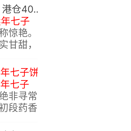
饼
青饼
参香×药韵×米汤感｜港仓40年鸿泰昌青饼品鉴：老茶教科书级体验
质如何？
远年七子
称惊艳。
实甘甜，
的参香与
层层递
远年七子饼
老茶：药香沉厚，非
，回甘持
远年七子
绝非寻常
初段药香
以让不惯