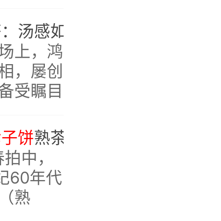
层次和强
质老熟茶
80年代鸿泰昌老熟茶：汤感如米粥，气韵贯通，饮毕通体畅达
场上，鸿
相，屡创
备受瞩目
七子饼
熟茶，药香显，体感强！藏家臻选，存量告急
春拍中，
世纪60年代
（熟
有误。经