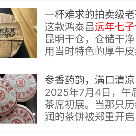
多方考证，其真实年
80年代，亦即本次
这款鸿泰昌
远年七子
款茶品。
昆明干仓，仓储干净
用当时特色的厚牛皮
今常见的绵纸，整茶
好，更显岁月沉淀的
2025年7月4日，
茶席初展。当那只历
润的茶饼被郑重开启
四十载光阴的对话悄