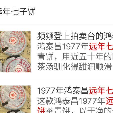
远年七子饼
鸿泰昌1977年
远年
青饼，用近五十年的
茶汤驯化得甜润顺滑
凝练成参香与樟木香
达。每一杯入口，都
1977年鸿泰昌
远年
的对话，都是对老茶
这款鸿泰昌1977年
寻。
饼
茶青饼，以干净的