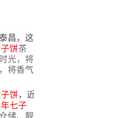
频频登上拍卖台的鸿泰昌，这款1977年
远年七子饼
七子饼
茶
时光，将
，将香气
的纯净表
是与岁月
七子饼
，近50年陈化，老茶界拍卖级的稀缺至宝
真味的探
远年七子
仓储、靓