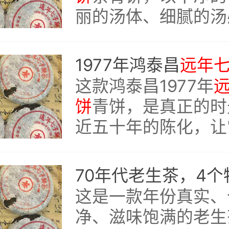
丽的汤体、细腻的汤
的体感，诠释了什么
的极致”。
1977年鸿泰昌
远年
这款鸿泰昌1977年
饼
青饼，是真正的时
近五十年的陈化，让
所有青涩与张扬，留
内敛的药香、沉稳的
滑如帛的汤感。
这是一款年份真实、
净、滋味饱满的老生