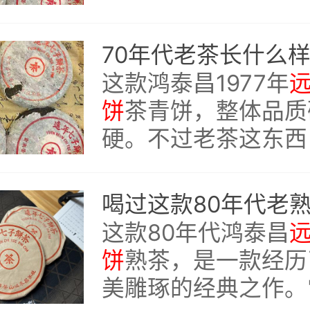
每一道都在变化，每
新的感受。从洗茶到
汤感一直稳定，滋味
这款鸿泰昌1977年
掉落，可见内质丰
饼
茶青饼，整体品质
硬。不过老茶这东西
的感受都不一样，有
的参香药香，有人可
重了些。
这款80年代鸿泰昌
饼
熟茶，是一款经历
美雕琢的经典之作。