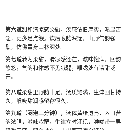
第六道
甜和清凉感交融，汤感依旧厚实，略显苦
涩，更多是点缀。饮后喉韵深邃，山野气韵强
烈，仿佛置身山林深处。
第七道
转为柔甜，清凉感还在，滋味饱满，回韵
悠悠，气韵和体感不见减弱，喉咙处有清甜泛
开。
第八道
柔甜里野韵十足，汤质饱满，生津回甘持
久，喉咙甜润感留存很久。
第九道（闷泡三分钟），
汤体黄绿透亮，入口苦
韵浓强，滋味浓酽，生津立时涌现，喉咙带一层