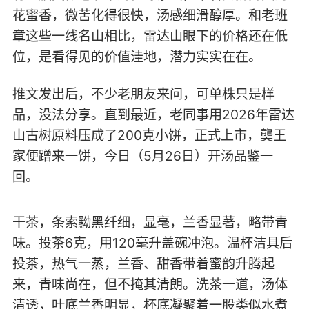
花蜜香，微苦化得很快，汤感细滑醇厚。和老班
章这些一线名山相比，雷达山眼下的价格还在低
位，是看得见的价值洼地，潜力实实在在。
推文发出后，不少老朋友来问，可单株只是样
品，没法分享。直到最近，老同事用2026年雷达
山古树原料压成了200克小饼，正式上市，龑王
家便蹭来一饼，今日（5月26日）开汤品鉴一
回。
干茶，条索黝黑纤细，显毫，兰香显著，略带青
味。投茶6克，用120毫升盖碗冲泡。温杯洁具后
投茶，热气一蒸，兰香、甜香带着蜜韵升腾起
来，青味尚在，但不掩其清朗。洗茶一道，汤体
清透，叶底兰香明显，杯底凝聚着一股类似水煮