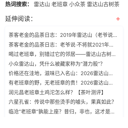
热词搜索：
雷达山
老班章
小众茶
雷达山古树茶
+
延伸阅读：
茶客老金的品茶日志：2019年雷达山（老爷说）
茶客老金的品茶日志：老爷说·不将就2021年雷达山
喝过老班章，别错过它的邻居——雷达山古树，潜力惊人
小众雷达山，凭什么被藏家称为“潜力股”？
价格还在洼地，滋味已入名山：2026雷达山古树小饼，当下好喝，未来可期
有老班章的野，无老班章的贵！2026雷达山古树小饼，苦凉苦凉，越喝越上头
润元昌老班章土鸡沱怎么样？【茶叶测评】
六星孔雀：传说中那些烫手的噱头，果真如此？
临沧“老班章”孰能上座？昔归，非也，这才是临沧小霸王
老班章都是送礼的，龑王牌「勐麻河」才是我们自己喝的