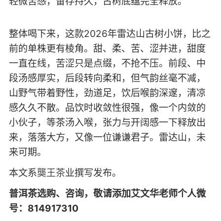
轻微苦感，留存持久，古树底蕴完全释放。
整体喝下来，这款2026年雷达山古树小饼，比之
前的单株更有棱角。甜、柔、苦、涩并进，甜度
一直在线，苦涩只是点缀，不抢不压。前段、中
段汤感厚实，后段转向柔和，但气韵丝毫不减，
山野气带着野性，劲道足，饮后喉韵深邃，清凉
感久久不散。品饮时收敛性很强，像一个内敛的
小伙子，等茶汤入喉，张力与开阔感一下释放出
来，落落大方，又像一位谦谦君子。雷达山，未
来可期。
本文系
龑王茶
业撰写发布。
普洱茶选购、咨询，敬请添加艾文华老师个人微
号：814917310