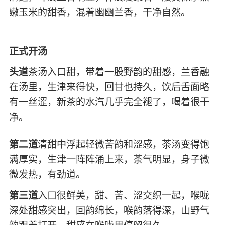
嫩玉米的甜香，混着幽幽兰香，干净自然。
正式开汤
头道
茶汤入口甜，带着一股野韵的甜感，兰香融
在汤里，生津来得快，回甘也持久，饮后舌面略
有一丝涩，新茶的水汽几乎完全褪了，喝着很干
净。
第二道
清甜中浮起轻微苦韵和涩感，茶汤变得饱
满厚实，生津一阵阵涌上来，
茶气
明显，身子微
微发热，有劲道。
第三道
入口很鲜美，甜、苦、涩交织一起，喉咙
深处甜感突出，回韵绵长，喉韵落得深，山野气