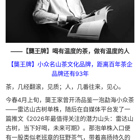
——【龑王牌】喝有温度的茶，做有温度的人
【龑王牌】小众名山茶文化品牌，距离百年茶企
品牌还有93年
茶，几经翻滚，见质；人，几番往来，见心。
今春4月上旬，龑王家曾开汤品鉴一泡勐海小众茶
——雷达山古树单株，随后在自媒体平台发了一
篇推文《2026年最值得关注的潜力山头：雷达山
古树，当下好喝，未来可期》。那泡单株入口便
有一股类似老班章的狂野
茶气
，带着高扬持久的