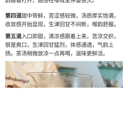
韵跟着打开，甜感在喉咙里停留很久。
第四道
甜中带鲜，苦涩感轻微，汤质厚实饱满，
收敛感开始显现，生津回甘不间断，喉韵舒服。
第五道
入口即甜，清凉感跟着上来，苦凉交织，
很是爽口，生津回甘猛烈，体感通透，气韵上
扬。茶汤稍微放凉一点再喝，滋味更鲜活。