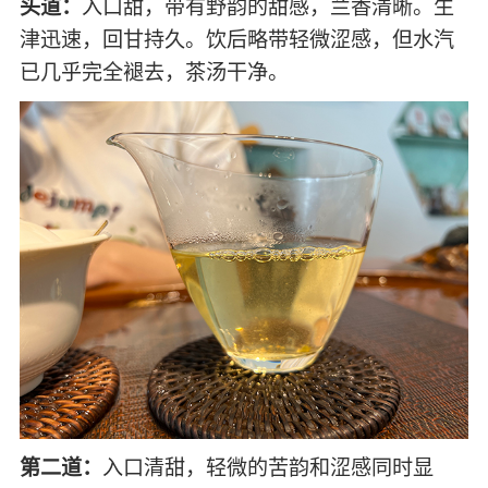
头道：
入口甜，带有野韵的甜感，兰香清晰。生
津迅速，回甘持久。饮后略带轻微涩感，但水汽
已几乎完全褪去，茶汤干净。
第二道：
入口清甜，轻微的苦韵和涩感同时显