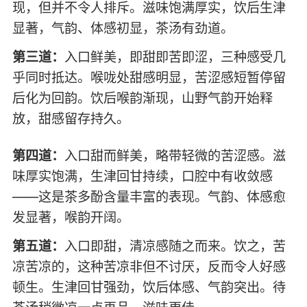
现，但并不令人排斥。滋味饱满厚实，饮后生津
显著，气韵、体感初显，茶汤有劲道。
第三道：
入口鲜美，即甜即苦即涩，三种感受几
乎同时抵达。喉咙处甜感明显，苦涩感短暂停留
后化为回韵。饮后喉韵渐现，山野气韵开始释
放，甜感留存持久。
第四道：
入口甜而鲜美，略带轻微的苦涩感。滋
味厚实饱满，生津回甘持续，口腔中有收敛感
——这是茶多酚含量丰富的表现。气韵、体感愈
发显著，喉韵开阔。
第五道：
入口即甜，清凉感随之而来。饮之，苦
凉苦凉的，这种苦凉非但不讨厌，反而令人好感
顿生。生津回甘强劲，饮后体感、气韵突出。待