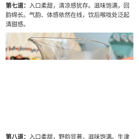
第七道：
入口柔甜，清凉感犹存。滋味饱满，回
韵绵长。气韵、体感依然在线，饮后喉咙处泛起
清甜感。
第八道：
入口柔甜，野韵显著，滋味饱满。生津