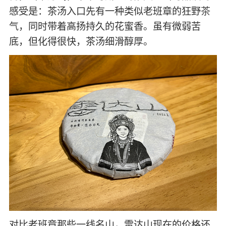
感受是：茶汤入口先有一种类似老班章的狂野
茶
气
，同时带着高扬持久的花蜜香。虽有微弱苦
底，但化得很快，茶汤细滑醇厚。
对比老班章那些一线名山，雷达山现在的价格还