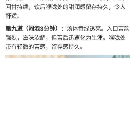
回甘持续，饮后喉咙处的甜润感留存持久，令人
舒适。
第九道（闷泡3分钟）
：汤体黄绿透亮。入口苦韵
强烈，滋味浓酽，但苦后迅速化为生津。喉咙处
带有轻微的苦感，留存感持久。