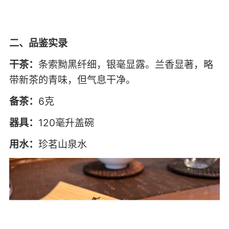
二、品鉴实录
干茶：
条索黝黑纤细，银毫显露。兰香显著，略
带新茶的青味，但气息干净。
备茶：
6克
器具：
120毫升盖碗
用水：
珍茗山泉水