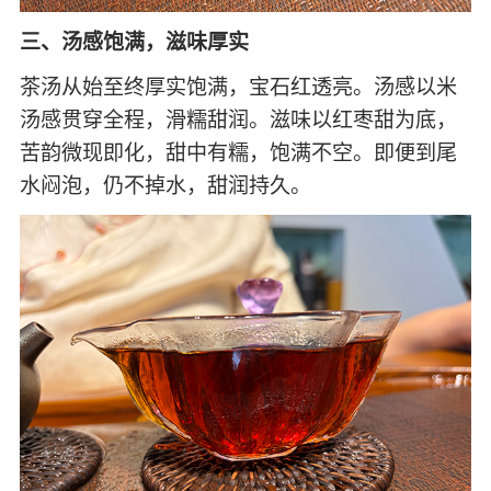
三、汤感饱满，滋味厚实
茶汤从始至终厚实饱满，宝石红透亮。汤感以米
汤感贯穿全程，滑糯甜润。滋味以红枣甜为底，
苦韵微现即化，甜中有糯，饱满不空。即便到尾
水闷泡，仍不掉水，甜润持久。