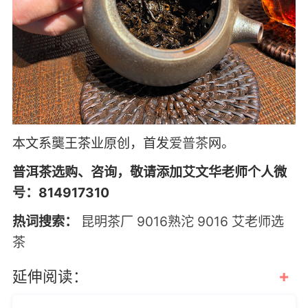
本文系龑王茶业原创，首发
爱普茶
网。
普洱茶选购、咨询，敬请添加艾文华老师个人微
号：814917310
热词搜索：
昆明茶厂
9016熟沱
9016
艾老师选
茶
+
延伸阅读：