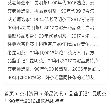
艾老师选茶：昆明茶厂90年代9016熟沱、云南古树白茶2021白鹿小饼
艾老师选茶：再品昆明茶厂90年代3917青沱
艾老师选茶：90年代老昆明茶厂3917青沱开汤品鉴
90年代老昆明茶厂3917青沱开汤品鉴：白霜铺面，参香入汤
稀缺珍品现身！90年代昆明茶厂3917青沱，茶汤藏参香，一杯透体暖
经典老茶档案｜昆明茶厂90年代3917青沱，参香沉稳，甜润入喉
老昆明茶厂90年代9016熟沱：茶汤入口，方知昆明干仓的妙处
品鉴手记：昆明茶厂90年代3917青沱品质特点
艾老师选茶：90年代9016熟茶、2006年易武珍品同料款醇香易武沱
90年代9016熟沱：好茶还需同懂茶的老朋友分享【艾老师选茶】
首页
>
茶叶资讯
>
茶品资讯
>
品鉴手记：昆明茶
厂90年代9016熟沱品质特点