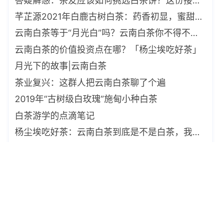
答疑解惑：茶友应该如何挑选白茶饼？这份接地气的选购指南请收好
芊芷源2021年白鹿古树白茶：药香初显，蜜甜厚实！
云南白茶等于“月光白”吗？云南白茶你不得不知道的6件事
云南白茶的价值投资点在哪？「杨尘埃吃好茶」
月光下的故事|云南白茶
茶业复兴：这群人把云南白茶聊了个遍
2019年“古树级白玫瑰”施甸小种白茶
白茶游学的点滴笔记
杨尘埃吃好茶：云南白茶到底是不是白茶，我是这样看的
云南易武白茶和福建白茶的差异
皇帝也喝过的云南白茶，了解一下吧
雪山头采，脱俗之韵，津乔2021云白首作“雪无尘”今日上市
首页
>
六大茶类
>
白茶茶叶
>
艾老师选茶：云南