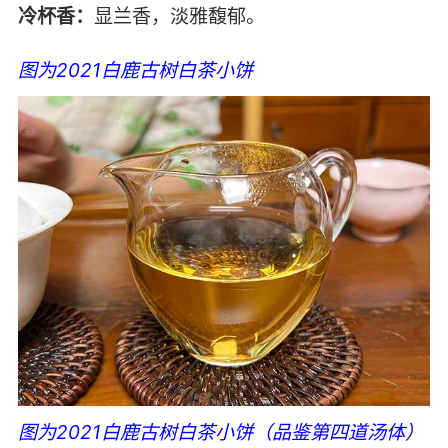
冷杯香：
显兰香，淡雅馥郁。
图为2021白鹿古树白茶小饼
图为2021白鹿古树白茶小饼（品鉴第四道汤体）