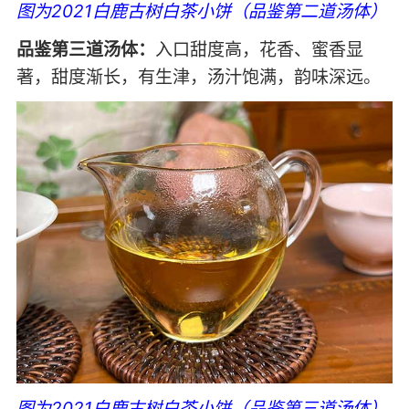
图为2021白鹿古树白茶小饼（品鉴第二道汤体）
品鉴第三道汤体：
入口甜度高，花香、蜜香显
著，甜度渐长，有生津，汤汁饱满，韵味深远。
图为2021白鹿古树白茶小饼（品鉴第三道汤体）