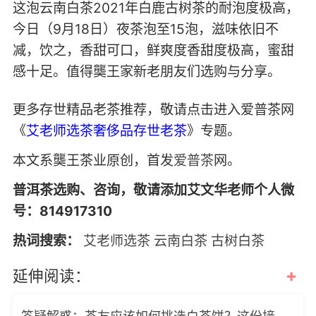
这泡云南白茶2021年白鹿古树茶的耐泡度极高，
今日（9月18日）夜茶泡至15泡，滋味依旧不
减，饮之，香甜可口，鲜爽度香甜度极高，蜜甜
感十足。值得龑王家新老朋友们选购与分享。
更多存世精品老茶推荐，敬请点击进入爱普茶网
《
艾老师选茶奢侈品存世老茶
》专题。
本文系龑王茶业原创，首发
爱普茶
网。
普洱茶选购、咨询，敬请添加艾文华老师个人微
号：814917310
热词搜索：
艾老师选茶
云南白茶
古树白茶
+
延伸阅读：